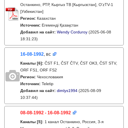
Останкино, РТР, Кыргыз ТВ [Кыргызстан], O'zTV-1
[Узбекистан]
Регион:
Казахстан
Источник:
Егеменді Қазақстан
Добавил на сайт:
Wendy Corduroy
(2025-06-08
18:31:23)
16-08-1992
, вс
Каналы
[6]
:
ČST F1, ČST ČTV, ČST OK3, ČST STV,
ORF FS1, ORF FS2
Регион:
Чехословакия
Источник:
Teletip
Добавил на сайт:
dimlys1994
(2025-08-09
10:37:44)
08-08-1992 - 16-08-1992
Каналы
[5]
:
1 канал Останкино, Россия, 3-я