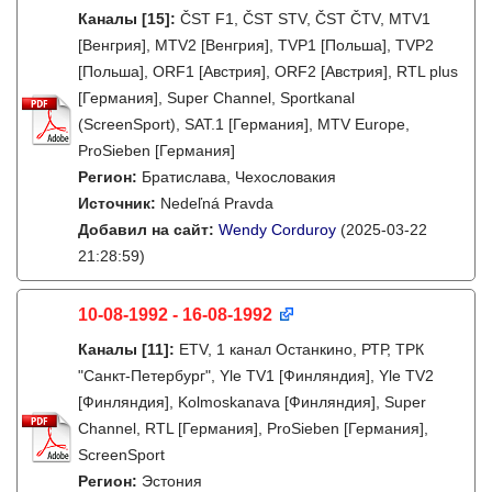
Каналы
[15]
:
ČST F1, ČST STV, ČST ČTV, MTV1
[Венгрия], MTV2 [Венгрия], TVP1 [Польша], TVP2
[Польша], ORF1 [Австрия], ORF2 [Австрия], RTL plus
[Германия], Super Channel, Sportkanal
(ScreenSport), SAT.1 [Германия], MTV Europe,
ProSieben [Германия]
Регион:
Братислава, Чехословакия
Источник:
Nedeľná Pravda
Добавил на сайт:
Wendy Corduroy
(2025-03-22
21:28:59)
10-08-1992 - 16-08-1992
Каналы
[11]
:
ETV, 1 канал Останкино, РТР, ТРК
"Санкт-Петербург", Yle TV1 [Финляндия], Yle TV2
[Финляндия], Kolmoskanava [Финляндия], Super
Channel, RTL [Германия], ProSieben [Германия],
ScreenSport
Регион:
Эстония