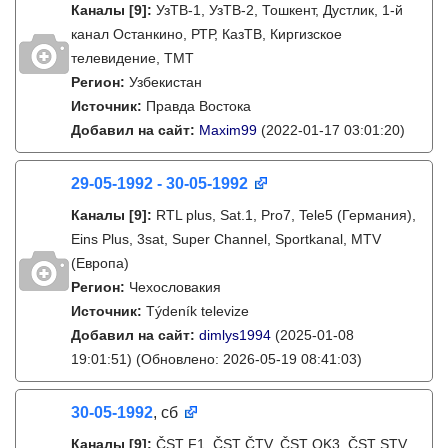
Каналы
[9]
:
УзТВ-1, УзТВ-2, Тошкент, Дустлик, 1-й
канал Останкино, РТР, КазТВ, Киргизское
телевидение, ТМТ
Регион:
Узбекистан
Источник:
Правда Востока
Добавил на сайт:
Maxim99
(2022-01-17 03:01:20)
29-05-1992 - 30-05-1992
Каналы
[9]
:
RTL plus, Sat.1, Pro7, Tele5 (Германия),
Eins Plus, 3sat, Super Channel, Sportkanal, MTV
(Европа)
Регион:
Чехословакия
Источник:
Týdeník televize
Добавил на сайт:
dimlys1994
(2025-01-08
19:01:51)
(Обновлено: 2026-05-19 08:41:03)
30-05-1992
, сб
Каналы
[9]
:
ČST F1, ČST ČTV, ČST OK3, ČST STV,