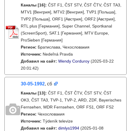
Каналы
[16]
:
ČST F1, ČST STV, ČST ČTV, ČST TA3,
MTV1 [Венгрия], MTV2 [Венгрия], TVP1 [Польша],
TVP2 [Польша], ORF1 [Австрия], ORF2 [Австрия],
RTL plus [Германия], Super Channel, Sportkanal
(ScreenSport), SAT.1 [Германия], MTV Europe,
ProSieben [Германия]
Регион:
Братислава, Чехословакия
Источник:
Nedeľná Pravda
Добавил на сайт:
Wendy Corduroy
(2025-03-22
20:01:42)
30-05-1992
, сб
Каналы
[13]
:
ČST F1, ČST ČTV, ČST STV, ČST
OK3, ČST TA3, TVP-1, TVP-2, ARD, ZDF, Bayerisches
Fernsehen, MDR Fernsehen, ORF FS1, ORF FS2
Регион:
Чехословакия
Источник:
Týdeník televize
Добавил на сайт:
dimlys1994
(2025-01-08