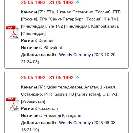
25-05-1992 - 31-05-1992
Каналы
[7]
:
ETV, 1 канал Останкино [Россия], РТР
[Россия], ТРК "Санкт-Петербург" [Россия], Yle TV1
[Финляндия], Yle TV2 [Финляндия], Kolmoskanava
[Финляндия]
Регион:
Эстония
Источник:
Päevaleht
Добавил на сайт:
Wendy Corduroy
(2023-10-20
21:34:03)
25-05-1992 - 31-05-1992
Каналы
[6]
:
Қазақ теледидары, Алатау, 1 канал
Останкино, РТР, Кыргыз ТВ [Кыргызстан], O'zTV-1
[Узбекистан]
Регион:
Казахстан
Источник:
Егеменді Қазақстан
Добавил на сайт:
Wendy Corduroy
(2025-06-08
18:21:10)