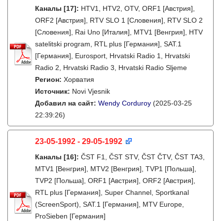
Каналы
[17]
:
HTV1, HTV2, OTV, ORF1 [Австрия],
ORF2 [Австрия], RTV SLO 1 [Словения], RTV SLO 2
[Словения], Rai Uno [Италия], MTV1 [Венгрия], HTV
satelitski program, RTL plus [Германия], SAT.1
[Германия], Eurosport, Hrvatski Radio 1, Hrvatski
Radio 2, Hrvatski Radio 3, Hrvatski Radio Sljeme
Регион:
Хорватия
Источник:
Novi Vjesnik
Добавил на сайт:
Wendy Corduroy
(2025-03-25
22:39:26)
23-05-1992 - 29-05-1992
Каналы
[16]
:
ČST F1, ČST STV, ČST ČTV, ČST TA3,
MTV1 [Венгрия], MTV2 [Венгрия], TVP1 [Польша],
TVP2 [Польша], ORF1 [Австрия], ORF2 [Австрия],
RTL plus [Германия], Super Channel, Sportkanal
(ScreenSport), SAT.1 [Германия], MTV Europe,
ProSieben [Германия]