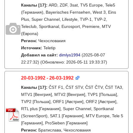
Каналы
[17]
:
ARD, ZDF, 3sat, TV5 Europe, Tele5
(Германия), Bayerisches Fernsehen, West 3, Eins
Plus, Super Channel, Lifestyle, TVP-1, TVP-2,
Teleclub, Sportkanal, Eurosport, Premiere, MTV
(Европа)
Регион:
Чехословакия
Источник:
Teletip
Добавил на сайт:
dimlys1994
(2025-08-07
22:27:32)
(Обновлено: 2026-05-11 19:33:37)
20-03-1992 - 26-03-1992
Каналы
[17]
:
ČST F1, ČST STV, ČST ČTV, ČST TA3,
MTV1 [Венгрия], MTV2 [Венгрия], TVP1 [Польша],
TVP2 [Польша], ORF1 [Австрия], ORF2 [Австрия],
RTL plus [Германия], Super Channel, Sportkanal
(ScreenSport), SAT.1 [Германия], MTV Europe, Tele 5
[Германия], ProSieben [Германия]
Регион:
Братислава, Чехословакия