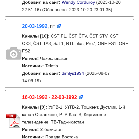
Добавил на сайт:
Wendy Corduroy
(2023-10-20
22:51:16)
(Обновлено: 2023-10-20 23:01:35)
20-03-1992
, пт
Каналы
[10]
:
ČST F1, ČST ČTV, ČST STV, ČST
OK3, ČST TA3, Sat.1, RTL plus, Pro7, ORF FS1, ORF
FS2
Регион:
Чехословакия
Источник:
Teletip
Добавил на сайт:
dimlys1994
(2025-08-07
14:09:19)
16-03-1992 - 22-03-1992
Каналы
[9]
:
УзТВ-1, УзТВ-2, Тошкент, Дустлик, 1-й
канал Останкино, РТР, КазТВ, Киргизское
телевидение, ТВ-Таджикистан
Регион:
Узбекистан
Источник:
Правда Востока