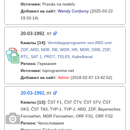
Источник:
Pravda na nedeľu
Добавил на сайт:
Wendy Corduroy
(2025-03-22
19:33:14)
20-03-1992
пт
,
Каналы
[14]
:
Vormittagsprogramm von ARD und
ZDF
,
ARD
,
NDR
,
RB
,
WDR
,
HR
,
MDR
,
ORB
,
ZDF
,
RTL
,
SAT 1
,
PRO7
,
TELE5
,
Kabelkanal
Регион:
Германия
Источник:
tvprogramme.net
Добавил на сайт:
Admin
(2018-02-07 13:42:52)
20-03-1992
, пт
Каналы
[13]
:
ČST F1, ČST ČTV, ČST STV, ČST
OK3, ČST TA3, TVP-1, TVP-2, ARD, ZDF, Bayerisches
Fernsehen, MDR Fernsehen, ORF FS1, ORF FS2
Регион:
Чехословакия