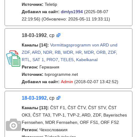
Источник:
Teletip
Добавил на сайт:
dimlys1994
(2025-08-07
22:19:56)
(Обновлено: 2026-05-11 19:33:11)
18-03-1992
ср
,
Каналы
[14]
:
Vormittagsprogramm von ARD und
ZDF
,
ARD
,
NDR
,
RB
,
WDR
,
HR
,
MDR
,
ORB
,
ZDF
,
RTL
,
SAT 1
,
PRO7
,
TELE5
,
Kabelkanal
Регион:
Германия
Источник:
tvprogramme.net
Добавил на сайт:
Admin
(2018-02-07 13:42:52)
18-03-1992
, ср
Каналы
[13]
:
ČST F1, ČST ČTV, ČST STV, ČST
OK3, ČST TA3, TVP-1, TVP-2, ARD, ZDF, Bayerisches
Fernsehen, MDR Fernsehen, ORF FS1, ORF FS2
Регион:
Чехословакия