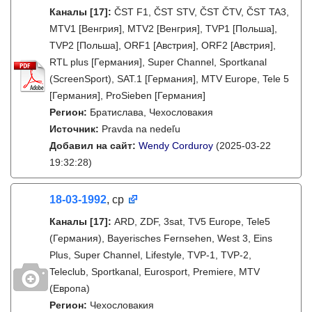
Каналы
[17]
:
ČST F1, ČST STV, ČST ČTV, ČST TA3,
MTV1 [Венгрия], MTV2 [Венгрия], TVP1 [Польша],
TVP2 [Польша], ORF1 [Австрия], ORF2 [Австрия],
RTL plus [Германия], Super Channel, Sportkanal
(ScreenSport), SAT.1 [Германия], MTV Europe, Tele 5
[Германия], ProSieben [Германия]
Регион:
Братислава, Чехословакия
Источник:
Pravda na nedeľu
Добавил на сайт:
Wendy Corduroy
(2025-03-22
19:32:28)
18-03-1992
, ср
Каналы
[17]
:
ARD, ZDF, 3sat, TV5 Europe, Tele5
(Германия), Bayerisches Fernsehen, West 3, Eins
Plus, Super Channel, Lifestyle, TVP-1, TVP-2,
Teleclub, Sportkanal, Eurosport, Premiere, MTV
(Европа)
Регион:
Чехословакия