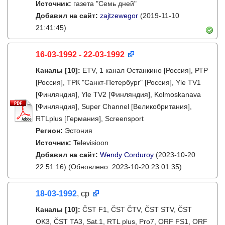
Источник:
газета "Семь дней"
Добавил на сайт:
zajtzewegor
(2019-11-10
21:41:45)
16-03-1992 - 22-03-1992
Каналы
[10]
:
ETV, 1 канал Останкино [Россия], РТР
[Россия], ТРК "Санкт-Петербург" [Россия], Yle TV1
[Финляндия], Yle TV2 [Финляндия], Kolmoskanava
[Финляндия], Super Channel [Великобритания],
RTLplus [Германия], Screensport
Регион:
Эстония
Источник:
Televisioon
Добавил на сайт:
Wendy Corduroy
(2023-10-20
22:51:16)
(Обновлено: 2023-10-20 23:01:35)
18-03-1992
, ср
Каналы
[10]
:
ČST F1, ČST ČTV, ČST STV, ČST
OK3, ČST TA3, Sat.1, RTL plus, Pro7, ORF FS1, ORF