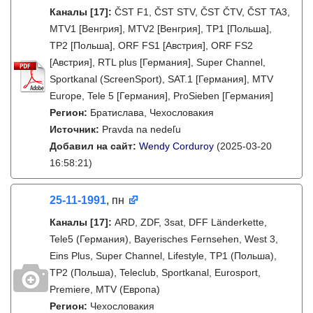
Каналы
[17]
:
ČST F1, ČST STV, ČST ČTV, ČST TA3,
MTV1 [Венгрия], MTV2 [Венгрия], TP1 [Польша],
TP2 [Польша], ORF FS1 [Австрия], ORF FS2
[Австрия], RTL plus [Германия], Super Channel,
Sportkanal (ScreenSport), SAT.1 [Германия], MTV
Europe, Tele 5 [Германия], ProSieben [Германия]
Регион:
Братислава, Чехословакия
Источник:
Pravda na nedeľu
Добавил на сайт:
Wendy Corduroy
(2025-03-20
16:58:21)
25-11-1991
, пн
Каналы
[17]
:
ARD, ZDF, 3sat, DFF Länderkette,
Tele5 (Германия), Bayerisches Fernsehen, West 3,
Eins Plus, Super Channel, Lifestyle, TP1 (Польша),
TP2 (Польша), Teleclub, Sportkanal, Eurosport,
Premiere, MTV (Европа)
Регион:
Чехословакия