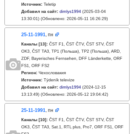
Источник:
Teletip
Добавил на сайт:
dimlys1994
(2025-03-04
13:30:01)
(Обновлено: 2026-05-11 16:26:29)
25-11-1991
, пн
Каналы
[13]
:
ČST F1, ČST ČTV, ČST STV, ČST
OK3, ČST TA3, TP1 (Польша), TP2 (Польша), ARD,
ZDF, Bayerisches Fernsehen, DFF Länderkette, ORF
FS1, ORF FS2
Регион:
Чехословакия
Источник:
Týdeník televize
Добавил на сайт:
dimlys1994
(2024-12-15
13:13:49)
(Обновлено: 2026-05-12 19:04:42)
25-11-1991
, пн
Каналы
[10]
:
ČST F1, ČST ČTV, ČST STV, ČST
OK3, ČST TA3, Sat.1, RTL plus, Pro7, ORF FS1, ORF