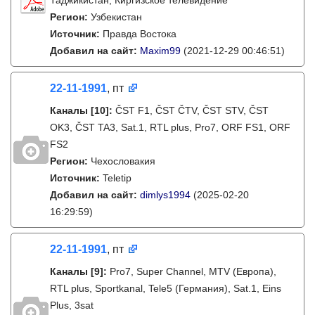
Таджикистан, Киргизское телевидение
Регион:
Узбекистан
Источник:
Правда Востока
Добавил на сайт:
Maxim99
(2021-12-29 00:46:51)
22-11-1991
, пт
Каналы
[10]
:
ČST F1, ČST ČTV, ČST STV, ČST
OK3, ČST TA3, Sat.1, RTL plus, Pro7, ORF FS1, ORF
FS2
Регион:
Чехословакия
Источник:
Teletip
Добавил на сайт:
dimlys1994
(2025-02-20
16:29:59)
22-11-1991
, пт
Каналы
[9]
:
Pro7, Super Channel, MTV (Европа),
RTL plus, Sportkanal, Tele5 (Германия), Sat.1, Eins
Plus, 3sat