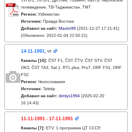
УзТВ-1, УзТВ-2, Дустлик, Тошкент, КазТВ, Киргизское
телевидение, ТВ-Таджикистан, ТМТ
Регион:
Узбекистан
Источник:
Правда Востока
Добавил на сайт:
Maxim99
(2021-12-27 17:21:41)
(Обновлено: 2022-01-04 22:50:21)
14-11-1991
, чт
Каналы
[10]
:
ČST F1, ČST ČTV, ČST STV, ČST
OK3, ČST TA3, Sat.1, RTL plus, Pro7, ORF FS1, ORF
FS2
Регион:
Чехословакия
Источник:
Teletip
Добавил на сайт:
dimlys1994
(2025-02-20
16:14:43)
11-11-1991 - 17-11-1991
Каналы
[7]
:
ETV, 1 программа ЦТ СССР,