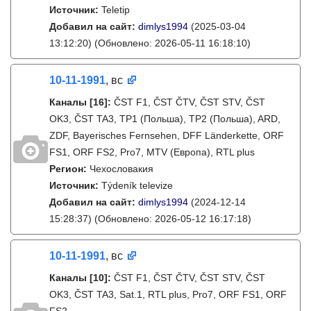
Источник:
Teletip
Добавил на сайт:
dimlys1994
(2025-03-04
13:12:20)
(Обновлено: 2026-05-11 16:18:10)
10-11-1991
, вс
Каналы
[16]
:
ČST F1, ČST ČTV, ČST STV, ČST
OK3, ČST TA3, TP1 (Польша), TP2 (Польша), ARD,
ZDF, Bayerisches Fernsehen, DFF Länderkette, ORF
FS1, ORF FS2, Pro7, MTV (Европа), RTL plus
Регион:
Чехословакия
Источник:
Týdeník televize
Добавил на сайт:
dimlys1994
(2024-12-14
15:28:37)
(Обновлено: 2026-05-12 16:17:18)
10-11-1991
, вс
Каналы
[10]
:
ČST F1, ČST ČTV, ČST STV, ČST
OK3, ČST TA3, Sat.1, RTL plus, Pro7, ORF FS1, ORF