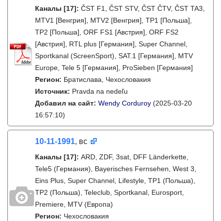
Каналы
[17]
:
ČST F1, ČST STV, ČST ČTV, ČST TA3,
MTV1 [Венгрия], MTV2 [Венгрия], TP1 [Польша],
TP2 [Польша], ORF FS1 [Австрия], ORF FS2
[Австрия], RTL plus [Германия], Super Channel,
Sportkanal (ScreenSport), SAT.1 [Германия], MTV
Europe, Tele 5 [Германия], ProSieben [Германия]
Регион:
Братислава, Чехословакия
Источник:
Pravda na nedeľu
Добавил на сайт:
Wendy Corduroy
(2025-03-20
16:57:10)
10-11-1991
, вс
Каналы
[17]
:
ARD, ZDF, 3sat, DFF Länderkette,
Tele5 (Германия), Bayerisches Fernsehen, West 3,
Eins Plus, Super Channel, Lifestyle, TP1 (Польша),
TP2 (Польша), Teleclub, Sportkanal, Eurosport,
Premiere, MTV (Европа)
Регион:
Чехословакия