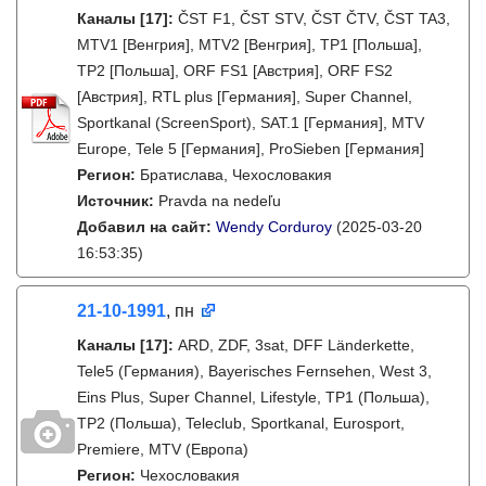
Каналы
[17]
:
ČST F1, ČST STV, ČST ČTV, ČST TA3,
MTV1 [Венгрия], MTV2 [Венгрия], TP1 [Польша],
TP2 [Польша], ORF FS1 [Австрия], ORF FS2
[Австрия], RTL plus [Германия], Super Channel,
Sportkanal (ScreenSport), SAT.1 [Германия], MTV
Europe, Tele 5 [Германия], ProSieben [Германия]
Регион:
Братислава, Чехословакия
Источник:
Pravda na nedeľu
Добавил на сайт:
Wendy Corduroy
(2025-03-20
16:53:35)
21-10-1991
, пн
Каналы
[17]
:
ARD, ZDF, 3sat, DFF Länderkette,
Tele5 (Германия), Bayerisches Fernsehen, West 3,
Eins Plus, Super Channel, Lifestyle, TP1 (Польша),
TP2 (Польша), Teleclub, Sportkanal, Eurosport,
Premiere, MTV (Европа)
Регион:
Чехословакия