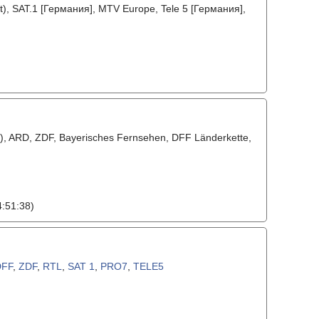
), SAT.1 [Германия], MTV Europe, Tele 5 [Германия],
 ARD, ZDF, Bayerisches Fernsehen, DFF Länderkette,
:51:38)
DFF
,
ZDF
,
RTL
,
SAT 1
,
PRO7
,
TELE5