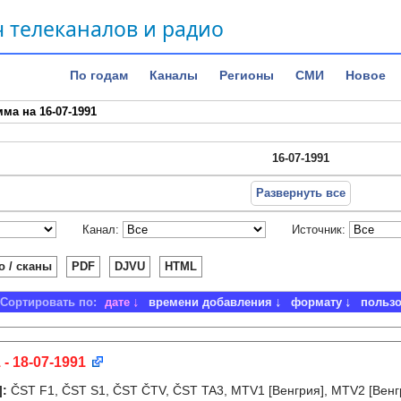
 телеканалов и радио
По годам
Каналы
Регионы
СМИ
Новое
ма на 16-07-1991
16-07-1991
Развернуть все
Канал:
Источник:
о / сканы
PDF
DJVU
HTML
Сортировать по:
дате
времени добавления
формату
польз
 - 18-07-1991
]
:
ČST F1, ČST S1, ČST ČTV, ČST TA3, MTV1 [Венгрия], MTV2 [Венгр