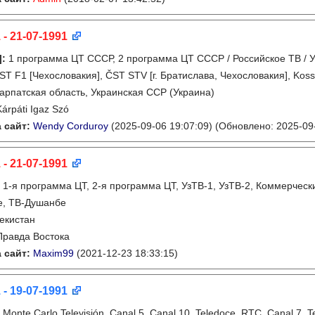
 - 21-07-1991
]
:
1 программа ЦТ СССР, 2 программа ЦТ СССР / Российское ТВ / У
ST F1 [Чехословакия], ČST STV [г. Братислава, Чехословакия], Kossu
арпатская область, Украинская ССР (Украина)
Kárpáti Igaz Szó
 сайт:
Wendy Corduroy
(2025-09-06 19:07:09)
(Обновлено: 2025-09-
 - 21-07-1991
:
1-я программа ЦТ, 2-я программа ЦТ, УзТВ-1, УзТВ-2, Коммерческ
е, ТВ-Душанбе
екистан
Правда Востока
 сайт:
Maxim99
(2021-12-23 18:33:15)
 - 19-07-1991
:
Monte Carlo Televisión, Canal 5, Canal 10, Teledoce, RTC, Canal 7, T