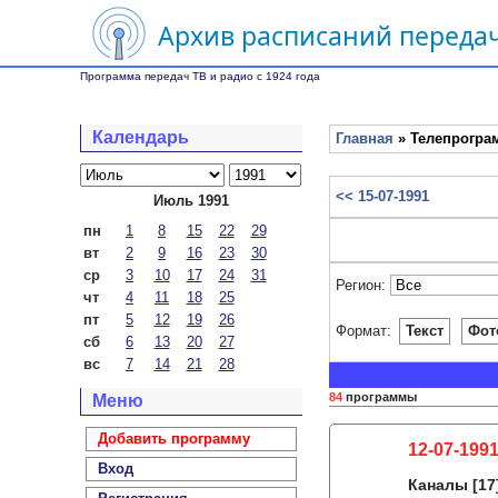
Архив расписаний передач
Программа передач ТВ и радио с 1924 года
Календарь
Главная
» Телепрограм
<< 15-07-1991
Июль 1991
пн
1
8
15
22
29
вт
2
9
16
23
30
ср
3
10
17
24
31
Регион:
чт
4
11
18
25
пт
5
12
19
26
Формат:
Текст
Фот
сб
6
13
20
27
вс
7
14
21
28
84
программы
Меню
Добавить программу
12-07-1991
Вход
Каналы
[17