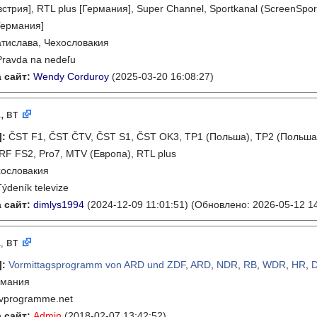
стрия], RTL plus [Германия], Super Channel, Sportkanal (ScreenSport
Германия]
тислава, Чехословакия
Pravda na nedeľu
 сайт:
Wendy Corduroy
(2025-03-20 16:08:27)
1
, вт
]
:
ČST F1, ČST ČTV, ČST S1, ČST OK3, TP1 (Польша), TP2 (Польша),
F FS2, Pro7, MTV (Европа), RTL plus
ословакия
Týdeník televize
 сайт:
dimlys1994
(2024-12-09 11:01:51)
(Обновлено: 2026-05-12 14
1
вт
,
]
:
Vormittagsprogramm von ARD und ZDF
,
ARD
,
NDR
,
RB
,
WDR
,
HR
,
рмания
tvprogramme.net
 сайт:
Admin
(2018-02-07 13:42:52)