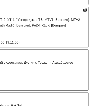
Т-2, УТ-1 / Ужгородское ТВ, MTV1 [Венгрия], MTV2
th Rádió [Венгрия], Petőfi Rádió [Венгрия]
06 19:11:00)
ий видеоканал, Дустлик, Тошкент, Ашхабадское
eledos, Rai Sat