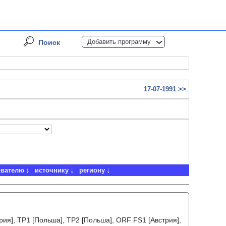
Добавить программу
Поиск
17-07-1991 >>
ователю
источнику
региону
ия], TP1 [Польша], TP2 [Польша], ORF FS1 [Австрия],