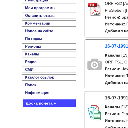
Регистрация
ORF FS2 [Ав
Мои программы
ProSieben [
Оставить отзыв
Регион:
Бра
Комментарии
Источник:
Добавил на
Новое на сайте
По годам
16-07-199
Регионы
Каналы
Каналы
[15
Радио
ORF FS1, OR
Регион:
Чех
СМИ
Источник:
Каталог ссылок
Добавил на
Поиск
Информация
16-07-199
Доска почета »
Каналы
[12
Регион:
Ге
Источник:
Добавил на