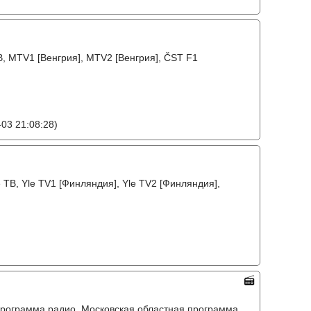
, MTV1 [Венгрия], MTV2 [Венгрия], ČST F1
03 21:08:28)
ТВ, Yle TV1 [Финляндия], Yle TV2 [Финляндия],
программа радио, Московская областная программа