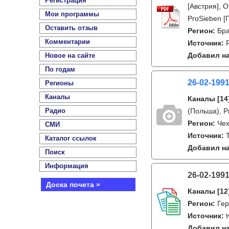
Регистрация
[Австрия], 
Мои программы
ProSieben [
Оставить отзыв
Регион:
Бра
Комментарии
Источник:
Добавил на
Новое на сайте
По годам
26-02-199
Регионы
Каналы
Каналы
[14
Радио
(Польша), P
Регион:
Чех
СМИ
Источник:
Каталог ссылок
Добавил на
Поиск
Информация
26-02-199
Доска почета »
Каналы
[12
Регион:
Ге
Источник:
Добавил на