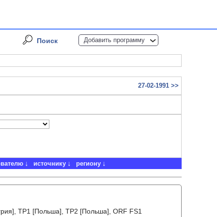
Добавить программу
Поиск
27-02-1991 >>
ователю
источнику
региону
рия], TP1 [Польша], TP2 [Польша], ORF FS1