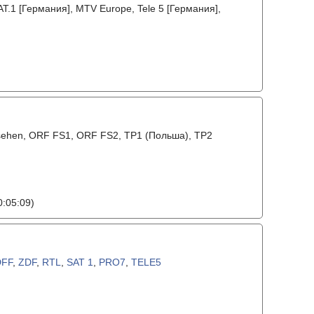
AT.1 [Германия], MTV Europe, Tele 5 [Германия],
sehen, ORF FS1, ORF FS2, TP1 (Польша), TP2
:05:09)
DFF
,
ZDF
,
RTL
,
SAT 1
,
PRO7
,
TELE5