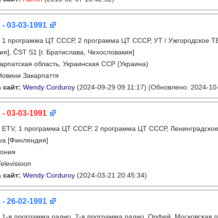
 - 03-03-1991
:
1 программа ЦТ СССР, 2 программа ЦТ СССР, УТ / Ужгородское ТВ
ия], ČST S1 [г. Братислава, Чехословакия]
арпатская область, Украинская ССР (Украина)
Новини Закарпаття
 сайт:
Wendy Corduroy
(2024-09-29 09:11:17)
(Обновлено: 2024-10-
 - 03-03-1991
:
ETV, 1 программа ЦТ СССР, 2 программа ЦТ СССР, Ленинградское 
va [Финляндия]
тония
Televisioon
 сайт:
Wendy Corduroy
(2024-03-21 20:45:34)
 - 26-02-1991
:
1-я программа радио, 2-я программа радио, Орфей, Московская 