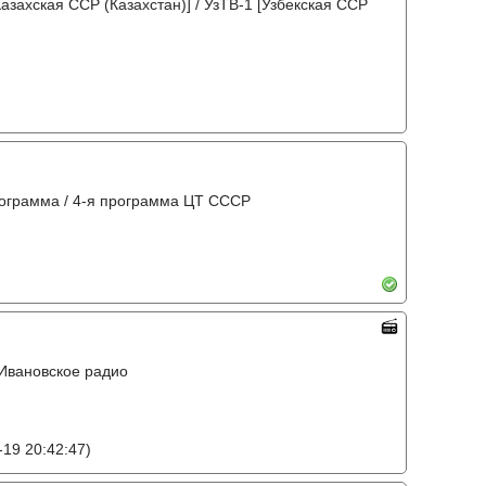
захская ССР (Казахстан)] / УзТВ-1 [Узбекская ССР
рограмма / 4-я программа ЦТ СССР
Ивановское радио
19 20:42:47)