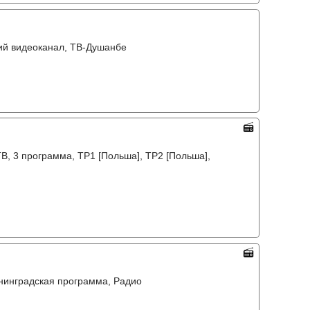
кий видеоканал, ТВ-Душанбе
, 3 программа, TP1 [Польша], TP2 [Польша],
енинградская программа, Радио