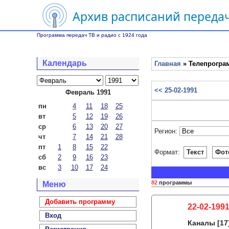
Архив расписаний передач
Программа передач ТВ и радио с 1924 года
Календарь
Главная
» Телепрограм
<< 25-02-1991
Февраль 1991
пн
4
11
18
25
вт
5
12
19
26
ср
6
13
20
27
Регион:
чт
7
14
21
28
пт
1
8
15
22
Формат:
Текст
Фот
сб
2
9
16
23
вс
3
10
17
24
82
программы
Меню
Добавить программу
22-02-1991
Вход
Каналы
[17