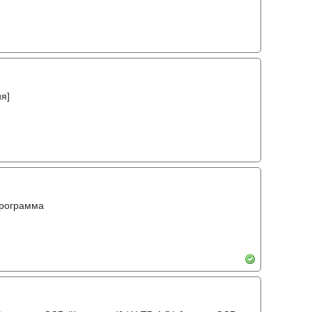
я]
программа