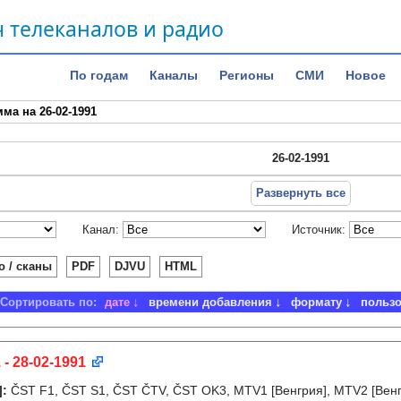
 телеканалов и радио
По годам
Каналы
Регионы
СМИ
Новое
ма на 26-02-1991
26-02-1991
Развернуть все
Канал:
Источник:
о / сканы
PDF
DJVU
HTML
Сортировать по:
дате
времени добавления
формату
польз
 - 28-02-1991
]
:
ČST F1, ČST S1, ČST ČTV, ČST OK3, MTV1 [Венгрия], MTV2 [Венг