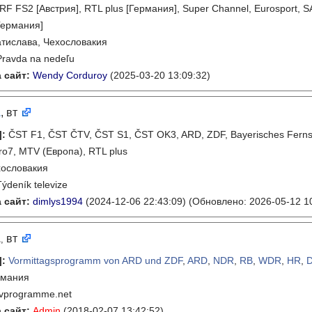
ORF FS2 [Австрия], RTL plus [Германия], Super Channel, Eurosport, S
Германия]
тислава, Чехословакия
Pravda na nedeľu
 сайт:
Wendy Corduroy
(2025-03-20 13:09:32)
1
, вт
]
:
ČST F1, ČST ČTV, ČST S1, ČST OK3, ARD, ZDF, Bayerisches Fern
ro7, MTV (Европа), RTL plus
ословакия
Týdeník televize
 сайт:
dimlys1994
(2024-12-06 22:43:09)
(Обновлено: 2026-05-12 10
1
вт
,
]
:
Vormittagsprogramm von ARD und ZDF
,
ARD
,
NDR
,
RB
,
WDR
,
HR
,
рмания
tvprogramme.net
 сайт:
Admin
(2018-02-07 13:42:52)