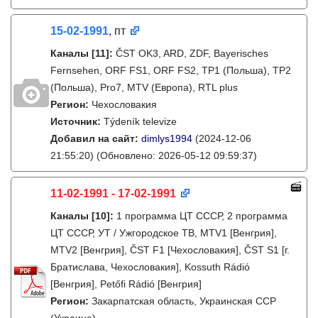
15-02-1991
, пт
Каналы
[11]
:
ČST OK3, ARD, ZDF, Bayerisches
Fernsehen, ORF FS1, ORF FS2, TP1 (Польша), TP2
(Польша), Pro7, MTV (Европа), RTL plus
Регион:
Чехословакия
Источник:
Týdeník televize
Добавил на сайт:
dimlys1994
(2024-12-06
21:55:20)
(Обновлено: 2026-05-12 09:59:37)
11-02-1991 - 17-02-1991
Каналы
[10]
:
1 программа ЦТ СССР, 2 программа
ЦТ СССР, УТ / Ужгородское ТВ, MTV1 [Венгрия],
MTV2 [Венгрия], ČST F1 [Чехословакия], ČST S1 [г.
Братислава, Чехословакия], Kossuth Rádió
[Венгрия], Petőfi Rádió [Венгрия]
Регион:
Закарпатская область, Украинская ССР