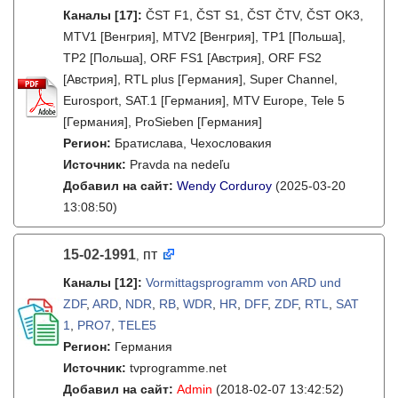
Каналы
[17]
:
ČST F1, ČST S1, ČST ČTV, ČST OK3,
MTV1 [Венгрия], MTV2 [Венгрия], TP1 [Польша],
TP2 [Польша], ORF FS1 [Австрия], ORF FS2
[Австрия], RTL plus [Германия], Super Channel,
Eurosport, SAT.1 [Германия], MTV Europe, Tele 5
[Германия], ProSieben [Германия]
Регион:
Братислава, Чехословакия
Источник:
Pravda na nedeľu
Добавил на сайт:
Wendy Corduroy
(2025-03-20
13:08:50)
15-02-1991
пт
,
Каналы
[12]
:
Vormittagsprogramm von ARD und
ZDF
,
ARD
,
NDR
,
RB
,
WDR
,
HR
,
DFF
,
ZDF
,
RTL
,
SAT
1
,
PRO7
,
TELE5
Регион:
Германия
Источник:
tvprogramme.net
Добавил на сайт:
Admin
(2018-02-07 13:42:52)