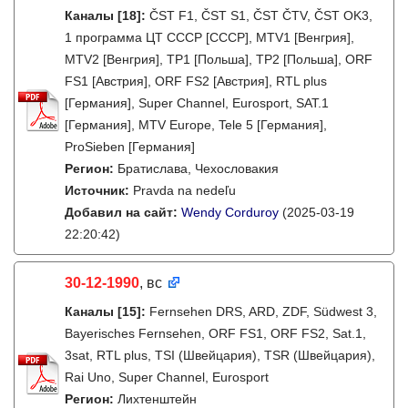
Каналы
[18]
:
ČST F1, ČST S1, ČST ČTV, ČST OK3,
1 программа ЦТ СССР [СССР], MTV1 [Венгрия],
MTV2 [Венгрия], TP1 [Польша], TP2 [Польша], ORF
FS1 [Австрия], ORF FS2 [Австрия], RTL plus
[Германия], Super Channel, Eurosport, SAT.1
[Германия], MTV Europe, Tele 5 [Германия],
ProSieben [Германия]
Регион:
Братислава, Чехословакия
Источник:
Pravda na nedeľu
Добавил на сайт:
Wendy Corduroy
(2025-03-19
22:20:42)
30-12-1990
, вс
Каналы
[15]
:
Fernsehen DRS, ARD, ZDF, Südwest 3,
Bayerisches Fernsehen, ORF FS1, ORF FS2, Sat.1,
3sat, RTL plus, TSI (Швейцария), TSR (Швейцария),
Rai Uno, Super Channel, Eurosport
Регион:
Лихтенштейн