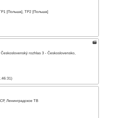
TP1 [Польша], TP2 [Польша]
, Československý rozhlas 3 - Československo,
:46:31)
СР, Ленинградское ТВ