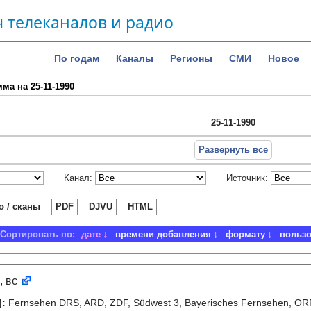
 телеканалов и радио
По годам
Каналы
Регионы
СМИ
Новое
ма на 25-11-1990
25-11-1990
Развернуть все
Канал:
Источник:
о / сканы
PDF
DJVU
HTML
Сортировать по:
дате
времени добавления
формату
польз
, вс
]
:
Fernsehen DRS, ARD, ZDF, Südwest 3, Bayerisches Fernsehen, ORF 