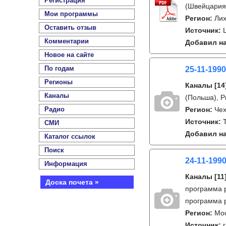
Регистрация
(Швейцария)
Мои программы
Регион:
Ли
Оставить отзыв
Источник:
Комментарии
Добавил на
Новое на сайте
По годам
25-11-1990
Регионы
Каналы
[14
Каналы
(Польша), P
Радио
Регион:
Чех
Источник:
СМИ
Добавил на
Каталог ссылок
Поиск
24-11-1990
Информация
Каналы
[11
Доска почета »
программа р
программа 
Регион:
Мо
Источник: