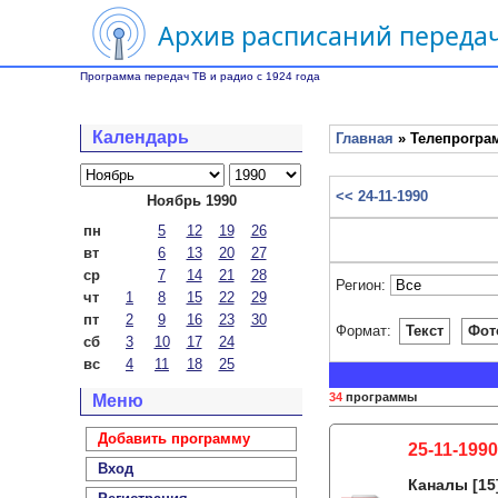
Архив расписаний передач
Программа передач ТВ и радио с 1924 года
Календарь
Главная
» Телепрограм
<< 24-11-1990
Ноябрь 1990
пн
5
12
19
26
вт
6
13
20
27
ср
7
14
21
28
Регион:
чт
1
8
15
22
29
пт
2
9
16
23
30
Формат:
Текст
Фот
сб
3
10
17
24
вс
4
11
18
25
34
программы
Меню
Добавить программу
25-11-1990
Вход
Каналы
[15