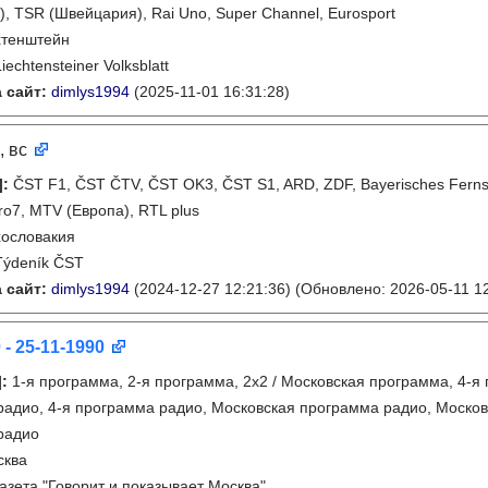
, TSR (Швейцария), Rai Uno, Super Channel, Eurosport
хтенштейн
Liechtensteiner Volksblatt
 сайт:
dimlys1994
(2025-11-01 16:31:28)
, вс
]
:
ČST F1, ČST ČTV, ČST OK3, ČST S1, ARD, ZDF, Bayerisches Fern
ro7, MTV (Европа), RTL plus
ословакия
Týdeník ČST
 сайт:
dimlys1994
(2024-12-27 12:21:36)
(Обновлено: 2026-05-11 12
 - 25-11-1990
]
:
1-я программа, 2-я программа, 2х2 / Московская программа, 4-я
адио, 4-я программа радио, Московская программа радио, Москов
радио
сква
газета "Говорит и показывает Москва"