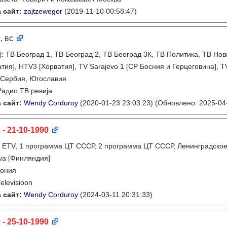
 сайт:
zajtzewegor
(2019-11-10 00:58:47)
0
, вс
]
:
ТВ Београд 1, ТВ Београд 2, ТВ Београд 3К, ТВ Политика, ТВ Нов
тия], HTV3 [Хорватия], TV Sarajevo 1 [СР Босния и Герцеговина], T
 Сербия, Югославия
Радио ТВ ревиjа
 сайт:
Wendy Corduroy
(2020-01-23 23:03:23)
(Обновлено: 2025-04-
 - 21-10-1990
:
ETV, 1 программа ЦТ СССР, 2 программа ЦТ СССР, Ленинградское 
va [Финляндия]
тония
Televisioon
 сайт:
Wendy Corduroy
(2024-03-11 20:31:33)
 - 25-10-1990