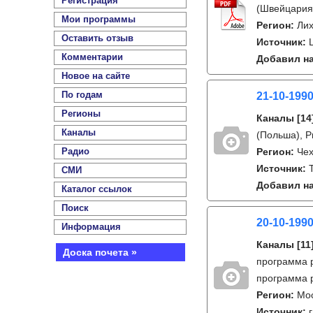
Регистрация
(Швейцария)
Мои программы
Регион:
Ли
Оставить отзыв
Источник:
Комментарии
Добавил на
Новое на сайте
По годам
21-10-199
Регионы
Каналы
[14
Каналы
(Польша), P
Радио
Регион:
Чех
Источник:
СМИ
Добавил на
Каталог ссылок
Поиск
20-10-1990
Информация
Каналы
[11
Доска почета »
программа р
программа 
Регион:
Мо
Источник: