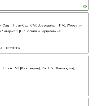
и-Сад [г. Нови-Сад, САК Воеводина], HTV1 [Хорватия],
V Sarajevo 2 [СР Босния и Герцеговина]
18 13:23:08)
ТВ, Yle TV1 [Финляндия], Yle TV2 [Финляндия],