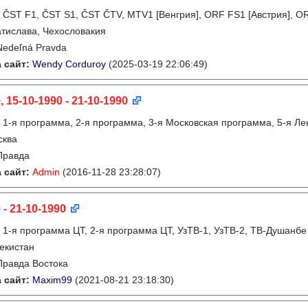
:
ČST F1, ČST S1, ČST ČTV, MTV1 [Венгрия], ORF FS1 [Австрия], OR
тислава, Чехословакия
Nedeľná Pravda
 сайт:
Wendy Corduroy
(2025-03-19 22:06:49)
, 15-10-1990 - 21-10-1990
:
1-я программа, 2-я программа, 3-я Московская программа, 5-я Л
сква
Правда
 сайт:
Admin
(2016-11-28 23:28:07)
 - 21-10-1990
:
1-я программа ЦТ, 2-я программа ЦТ, УзТВ-1, УзТВ-2, ТВ-Душанбе
екистан
Правда Востока
 сайт:
Maxim99
(2021-08-21 23:18:30)