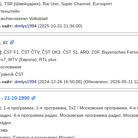
, TSR (Швейцария), Rai Uno, Super Channel, Eurosport
хтенштейн
Liechtensteiner Volksblatt
 сайт:
dimlys1994
(2025-10-31 21:34:00)
0
, вс
]
:
ČST F1, ČST ČTV, ČST OK3, ČST S1, ARD, ZDF, Bayerisches Fern
ro7, MTV (Европа), RTL plus
ословакия
Týdeník ČST
 сайт:
dimlys1994
(2024-12-26 16:50:08)
(Обновлено: 2026-05-11 12
 - 21-10-1990
]
:
1-я программа, 2-я программа, 2х2 / Московская программа, 4-я
адио, 4-я программа радио, Московская программа радио, Москов
радио
сква
газета "Говорит и показывает Москва"