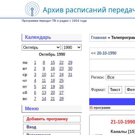
Архив расписаний передач
Программа передач ТВ и радио с 1924 года
Календарь
Главная
» Телепрограм
<< 20-10-1990
Октябрь 1990
пн
1
8
15
22
29
вт
2
9
16
23
30
ср
3
10
17
24
31
Регион:
чт
4
11
18
25
пт
5
12
19
26
Формат:
Текст
Фот
сб
6
13
20
27
вс
7
14
21
28
35
программ
Меню
Добавить программу
21-10-199
Вход
Каналы
[15