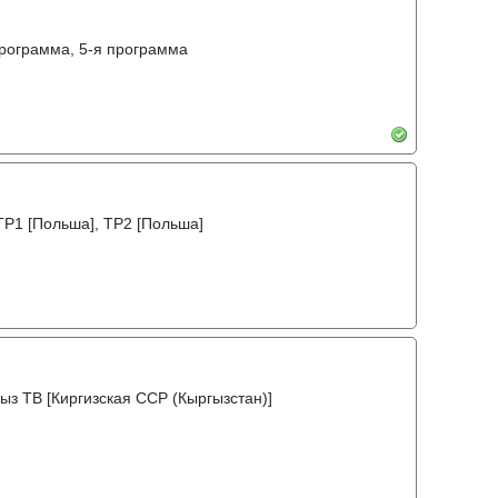
программа, 5-я программа
TP1 [Польша], TP2 [Польша]
ыз ТВ [Киргизская ССР (Кыргызстан)]