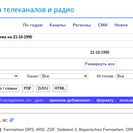
 телеканалов и радио
По годам
Каналы
Регионы
СМИ
Новое
ма на 21-10-1990
21-10-1990
Развернуть все
Канал:
Источник:
о / сканы
PDF
DJVU
HTML
Сортировать по:
дате
времени добавления
формату
польз
0
, вс
]
:
Fernsehen DRS, ARD, ZDF, Südwest 3, Bayerisches Fernsehen, ORF 