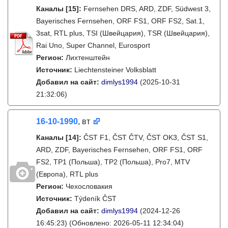
Каналы
[15]
:
Fernsehen DRS, ARD, ZDF, Südwest 3,
Bayerisches Fernsehen, ORF FS1, ORF FS2, Sat.1,
3sat, RTL plus, TSI (Швейцария), TSR (Швейцария),
Rai Uno, Super Channel, Eurosport
Регион:
Лихтенштейн
Источник:
Liechtensteiner Volksblatt
Добавил на сайт:
dimlys1994
(2025-10-31
21:32:06)
16-10-1990
, вт
Каналы
[14]
:
ČST F1, ČST ČTV, ČST OK3, ČST S1,
ARD, ZDF, Bayerisches Fernsehen, ORF FS1, ORF
FS2, TP1 (Польша), TP2 (Польша), Pro7, MTV
(Европа), RTL plus
Регион:
Чехословакия
Источник:
Týdeník ČST
Добавил на сайт:
dimlys1994
(2024-12-26
16:45:23)
(Обновлено: 2026-05-11 12:34:04)