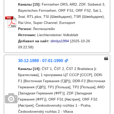
Каналы
[15]
:
Fernsehen DRS, ARD, ZDF, Südwest 3,
Bayerisches Fernsehen, ORF FS1, ORF FS2, Sat.1,
3sat, RTL plus, TSI (Швейцария), TSR (Швейцария),
Rai Uno, Super Channel, Eurosport
Регион:
Лихтенштейн
Источник:
Liechtensteiner Volksblatt
Добавил на сайт:
dimlys1994
(2025-10-26
09:22:58)
30-12-1989 - 07-01-1990
Каналы
[14]
:
ČST 1, ČST 2, ČST 2 Bratislava [г.
Братислава], 1 программа ЦТ СССР [СССР], DDR-
F1 [Восточная Германия (ГДР)], DDR-F2 [Восточная
Германия (ГДР)], TP1 [Польша], TP2 [Польша], ARD
[Западная Германия (ФРГ)], ZDF [Западная
Германия (ФРГ)], ORF FS1 [Австрия], ORF FS2
[Австрия], Československý rozhlas 1 - Praha,
Československý rozhlas 2 - Vltava