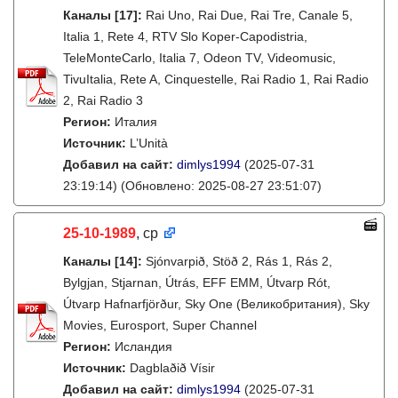
Каналы
[17]
:
Rai Uno, Rai Due, Rai Tre, Canale 5,
Italia 1, Rete 4, RTV Slo Koper-Capodistria,
TeleMonteCarlo, Italia 7, Odeon TV, Videomusic,
TivuItalia, Rete A, Cinquestelle, Rai Radio 1, Rai Radio
2, Rai Radio 3
Регион:
Италия
Источник:
L’Unità
Добавил на сайт:
dimlys1994
(2025-07-31
23:19:14)
(Обновлено: 2025-08-27 23:51:07)
25-10-1989
, ср
Каналы
[14]
:
Sjónvarpið, Stöð 2, Rás 1, Rás 2,
Bylgjan, Stjarnan, Útrás, EFF EMM, Útvarp Rót,
Útvarp Hafnarfjörður, Sky One (Великобритания), Sky
Movies, Eurosport, Super Channel
Регион:
Исландия
Источник:
Dagblaðið Vísir
Добавил на сайт:
dimlys1994
(2025-07-31