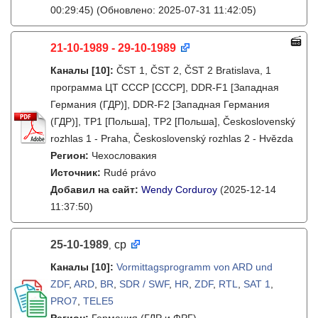
00:29:45)
(Обновлено: 2025-07-31 11:42:05)
21-10-1989 - 29-10-1989
Каналы
[10]
:
ČST 1, ČST 2, ČST 2 Bratislava, 1
программа ЦТ СССР [СССР], DDR-F1 [Западная
Германия (ГДР)], DDR-F2 [Западная Германия
(ГДР)], TP1 [Польша], TP2 [Польша], Československý
rozhlas 1 - Praha, Československý rozhlas 2 - Hvězda
Регион:
Чехословакия
Источник:
Rudé právo
Добавил на сайт:
Wendy Corduroy
(2025-12-14
11:37:50)
25-10-1989
ср
,
Каналы
[10]
:
Vormittagsprogramm von ARD und
ZDF
,
ARD
,
BR
,
SDR / SWF
,
HR
,
ZDF
,
RTL
,
SAT 1
,
PRO7
,
TELE5