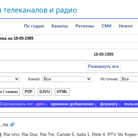
 телеканалов и радио
По годам
Каналы
Регионы
СМИ
Новое
ма на 18-09-1989
18-09-1989
Развернуть все
Канал:
Источник:
о / сканы
PDF
DJVU
HTML
Сортировать по:
дате
времени добавления
формату
польз
9
, пн
]
:
Rai Uno, Rai Due, Rai Tre, Canale 5, Italia 1, Rete 4, RTV Slo Koper