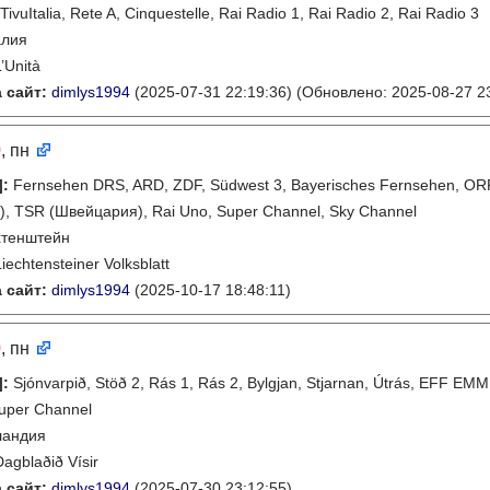
TivuItalia, Rete A, Cinquestelle, Rai Radio 1, Rai Radio 2, Rai Radio 3
алия
L’Unità
 сайт:
dimlys1994
(2025-07-31 22:19:36)
(Обновлено: 2025-08-27 23
9
, пн
]
:
Fernsehen DRS, ARD, ZDF, Südwest 3, Bayerisches Fernsehen, ORF 
, TSR (Швейцария), Rai Uno, Super Channel, Sky Channel
хтенштейн
Liechtensteiner Volksblatt
 сайт:
dimlys1994
(2025-10-17 18:48:11)
9
, пн
]
:
Sjónvarpið, Stöð 2, Rás 1, Rás 2, Bylgjan, Stjarnan, Útrás, EFF E
Super Channel
ландия
Dagblaðið Vísir
 сайт:
dimlys1994
(2025-07-30 23:12:55)