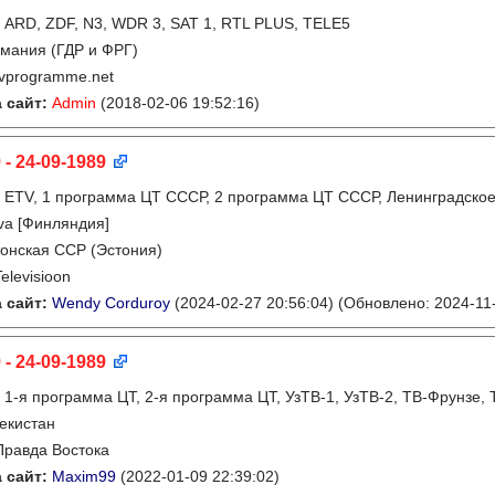
:
ARD, ZDF, N3, WDR 3, SAT 1, RTL PLUS, TELE5
мания (ГДР и ФРГ)
tvprogramme.net
 сайт:
Admin
(2018-02-06 19:52:16)
 - 24-09-1989
:
ETV, 1 программа ЦТ СССР, 2 программа ЦТ СССР, Ленинградское 
va [Финляндия]
онская ССР (Эстония)
Televisioon
 сайт:
Wendy Corduroy
(2024-02-27 20:56:04)
(Обновлено: 2024-11-
 - 24-09-1989
:
1-я программа ЦТ, 2-я программа ЦТ, УзТВ-1, УзТВ-2, ТВ-Фрунзе,
екистан
Правда Востока
 сайт:
Maxim99
(2022-01-09 22:39:02)