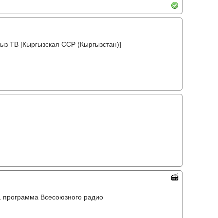
ыз ТВ [Кыргызская ССР (Кыргызстан)]
o, 1 программа Всесоюзного радио