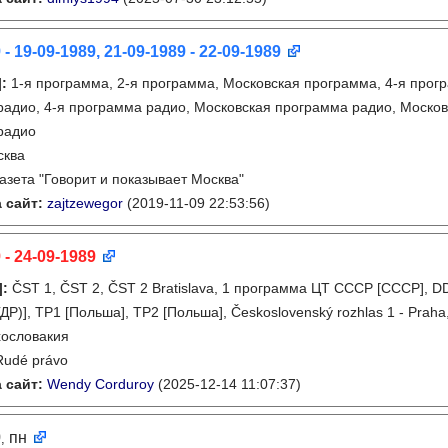
 - 19-09-1989, 21-09-1989 - 22-09-1989
]
:
1-я программа, 2-я программа, Московская программа, 4-я прогр
адио, 4-я программа радио, Московская программа радио, Москов
радио
сква
газета "Говорит и показывает Москва"
 сайт:
zajtzewegor
(2019-11-09 22:53:56)
 - 24-09-1989
]
:
ČST 1, ČST 2, ČST 2 Bratislava, 1 программа ЦТ СССР [СССР], 
ДР)], TP1 [Польша], TP2 [Польша], Československý rozhlas 1 - Praha
ословакия
Rudé právo
 сайт:
Wendy Corduroy
(2025-12-14 11:07:37)
9
пн
,