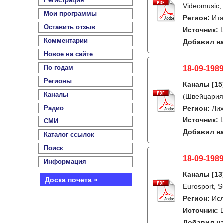
Регистрация
Videomusic, 
Мои программы
Регион:
Ит
Оставить отзыв
Источник:
Комментарии
Добавил на
Новое на сайте
По годам
18-09-198
Регионы
Каналы
[15
Каналы
(Швейцария)
Радио
Регион:
Ли
Источник:
СМИ
Добавил на
Каталог ссылок
Поиск
18-09-198
Информация
Каналы
[13
Доска почета »
Eurosport, 
Регион:
Ис
Источник:
Добавил на