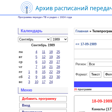
Архив расписаний передач
Программа передач ТВ и радио с 1924 года
Календарь
Главная
» Телепрограм
<< 17-09-1989
Сентябрь 1989
пн
4
11
18
25
вт
5
12
19
26
ср
6
13
20
27
Регион:
чт
7
14
21
28
пт
1
8
15
22
29
Формат:
Текст
Фот
сб
2
9
16
23
30
вс
3
10
17
24
26
программ
Меню
Добавить программу
18-09-198
Вход
Каналы
[17