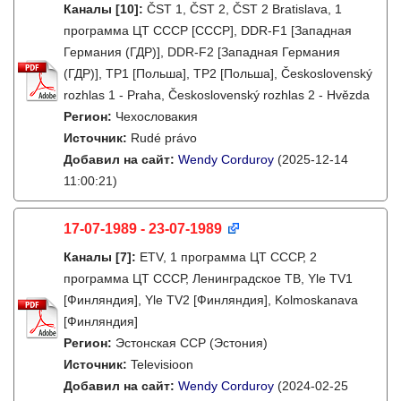
Каналы
[10]
:
ČST 1, ČST 2, ČST 2 Bratislava, 1
программа ЦТ СССР [СССР], DDR-F1 [Западная
Германия (ГДР)], DDR-F2 [Западная Германия
(ГДР)], TP1 [Польша], TP2 [Польша], Československý
rozhlas 1 - Praha, Československý rozhlas 2 - Hvězda
Регион:
Чехословакия
Источник:
Rudé právo
Добавил на сайт:
Wendy Corduroy
(2025-12-14
11:00:21)
17-07-1989 - 23-07-1989
Каналы
[7]
:
ETV, 1 программа ЦТ СССР, 2
программа ЦТ СССР, Ленинградское ТВ, Yle TV1
[Финляндия], Yle TV2 [Финляндия], Kolmoskanava
[Финляндия]
Регион:
Эстонская ССР (Эстония)
Источник:
Televisioon
Добавил на сайт:
Wendy Corduroy
(2024-02-25