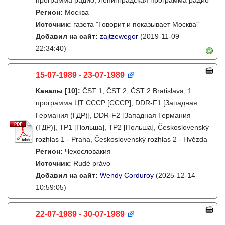
программа радио, Ленинградская программа радио
Регион:
Москва
Источник:
газета "Говорит и показывает Москва"
Добавил на сайт:
zajtzewegor
(2019-11-09
22:34:40)
15-07-1989 - 23-07-1989
Каналы
[10]
:
ČST 1, ČST 2, ČST 2 Bratislava, 1
программа ЦТ СССР [СССР], DDR-F1 [Западная
Германия (ГДР)], DDR-F2 [Западная Германия
(ГДР)], TP1 [Польша], TP2 [Польша], Československý
rozhlas 1 - Praha, Československý rozhlas 2 - Hvězda
Регион:
Чехословакия
Источник:
Rudé právo
Добавил на сайт:
Wendy Corduroy
(2025-12-14
10:59:05)
22-07-1989 - 30-07-1989