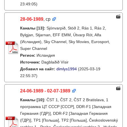
23:49:05)
28-06-1989
, ср
Каналы
[13]
:
Sjónvarpið, Stöð 2, Rás 1, Rás 2,
Bylgjan, Stjarnan, EFF EMM, Útvarp Rót, Alfa
(Исландия), Sky Channel, Sky Movies, Eurosport,
Super Channel
Регион:
Исландия
Источник:
Dagblaðið Vísir
Добавил на сайт:
dimlys1994
(2025-03-19
22:55:37)
24-06-1989 - 02-07-1989
Каналы
[10]
:
ČST 1, ČST 2, ČST 2 Bratislava, 1
программа ЦТ СССР [СССР], DDR-F1 [Западная
Германия (ГДР)], DDR-F2 [Западная Германия
(ГДР)], TP1 [Польша], TP2 [Польша], Československý