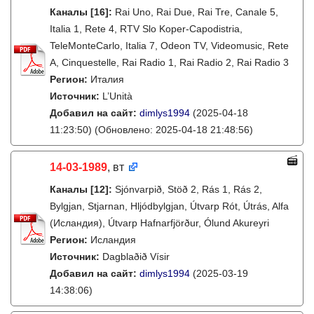
Каналы
[16]
:
Rai Uno, Rai Due, Rai Tre, Canale 5,
Italia 1, Rete 4, RTV Slo Koper-Capodistria,
TeleMonteCarlo, Italia 7, Odeon TV, Videomusic, Rete
A, Cinquestelle, Rai Radio 1, Rai Radio 2, Rai Radio 3
Регион:
Италия
Источник:
L’Unità
Добавил на сайт:
dimlys1994
(2025-04-18
11:23:50)
(Обновлено: 2025-04-18 21:48:56)
14-03-1989
, вт
Каналы
[12]
:
Sjónvarpið, Stöð 2, Rás 1, Rás 2,
Bylgjan, Stjarnan, Hljódbylgjan, Útvarp Rót, Útrás, Alfa
(Исландия), Útvarp Hafnarfjörður, Ólund Akureyri
Регион:
Исландия
Источник:
Dagblaðið Vísir
Добавил на сайт:
dimlys1994
(2025-03-19
14:38:06)