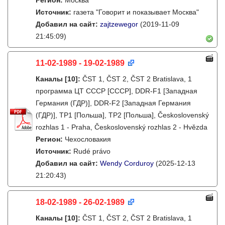
Регион:
Москва
Источник:
газета "Говорит и показывает Москва"
Добавил на сайт:
zajtzewegor
(2019-11-09
21:45:09)
11-02-1989 - 19-02-1989
Каналы
[10]
:
ČST 1, ČST 2, ČST 2 Bratislava, 1
программа ЦТ СССР [СССР], DDR-F1 [Западная
Германия (ГДР)], DDR-F2 [Западная Германия
(ГДР)], TP1 [Польша], TP2 [Польша], Československý
rozhlas 1 - Praha, Československý rozhlas 2 - Hvězda
Регион:
Чехословакия
Источник:
Rudé právo
Добавил на сайт:
Wendy Corduroy
(2025-12-13
21:20:43)
18-02-1989 - 26-02-1989
Каналы
[10]
:
ČST 1, ČST 2, ČST 2 Bratislava, 1