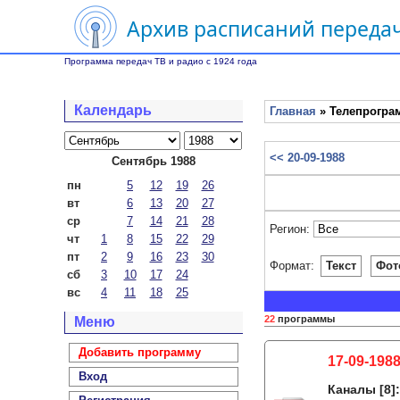
Архив расписаний передач
Программа передач ТВ и радио с 1924 года
Календарь
Главная
» Телепрограм
<< 20-09-1988
Сентябрь 1988
пн
5
12
19
26
вт
6
13
20
27
ср
7
14
21
28
Регион:
чт
1
8
15
22
29
пт
2
9
16
23
30
Формат:
Текст
Фот
сб
3
10
17
24
вс
4
11
18
25
22
программы
Меню
Добавить программу
17-09-1988
Вход
Каналы
[8]