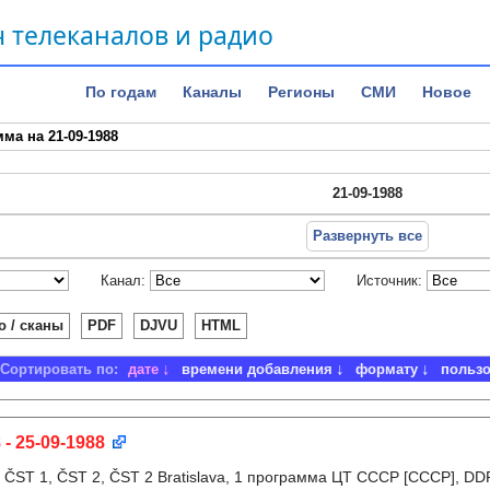
 телеканалов и радио
По годам
Каналы
Регионы
СМИ
Новое
ма на 21-09-1988
21-09-1988
Развернуть все
Канал:
Источник:
о / сканы
PDF
DJVU
HTML
Сортировать по:
дате
времени добавления
формату
польз
 - 25-09-1988
:
ČST 1, ČST 2, ČST 2 Bratislava, 1 программа ЦТ СССР [СССР], D