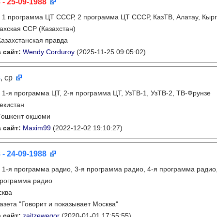
 - 25-09-1988
:
1 программа ЦТ СССР, 2 программа ЦТ СССР, КазТВ, Алатау, Кырг
ахская ССР (Казахстан)
Казахстанская правда
 сайт:
Wendy Corduroy
(2025-11-25 09:05:02)
8
, ср
:
1-я программа ЦТ, 2-я программа ЦТ, УзТВ-1, УзТВ-2, ТВ-Фрунзе
екистан
Тошкент оқшоми
 сайт:
Maxim99
(2022-12-02 19:10:27)
 - 24-09-1988
:
1-я программа радио, 3-я программа радио, 4-я программа радио
программа радио
сква
газета "Говорит и показывает Москва"
 сайт:
zajtzewegor
(2020-01-01 17:55:55)