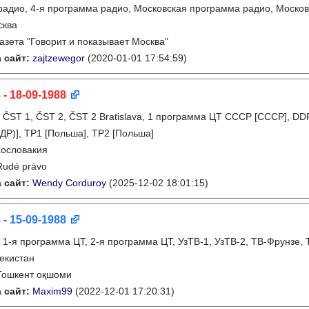
адио, 4-я программа радио, Московская программа радио, Моско
сква
газета "Говорит и показывает Москва"
 сайт:
zajtzewegor
(2020-01-01 17:54:59)
 - 18-09-1988
:
ČST 1, ČST 2, ČST 2 Bratislava, 1 программа ЦТ СССР [СССР], D
ДР)], TP1 [Польша], TP2 [Польша]
ословакия
Rudé právo
 сайт:
Wendy Corduroy
(2025-12-02 18:01:15)
 - 15-09-1988
:
1-я программа ЦТ, 2-я программа ЦТ, УзТВ-1, УзТВ-2, ТВ-Фрунзе,
екистан
Тошкент оқшоми
 сайт:
Maxim99
(2022-12-01 17:20:31)