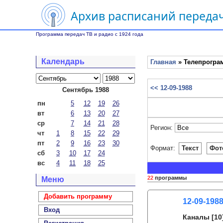
Архив расписаний передач
Программа передач ТВ и радио с 1924 года
Календарь
Главная
» Телепрограм
<< 12-09-1988
Сентябрь 1988
пн
5
12
19
26
вт
6
13
20
27
ср
7
14
21
28
Регион:
чт
1
8
15
22
29
пт
2
9
16
23
30
Формат:
Текст
Фот
сб
3
10
17
24
вс
4
11
18
25
22
программы
Меню
Добавить программу
12-09-1988
Вход
Каналы
[10