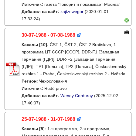
Источник:
газета "Говорит и показывает Москва"
Добавил на сайт:
zajtzewegor
(2020-01-01
17:33:24)
30-07-1988 - 07-08-1988
Каналы
[10]
:
ČST 1, ČST 2, ČST 2 Bratislava, 1
программа ЦТ СССР [СССР], DDR-F1 [Западная
Германия (ГДР)], DDR-F2 [Западная Германия
(ГДР)], TP1 [Польша], TP2 [Польша], Československý
rozhlas 1 - Praha, Československý rozhlas 2 - Hvězda
Регион:
Чехословакия
Источник:
Rudé právo
Добавил на сайт:
Wendy Corduroy
(2025-12-02
17:46:07)
25-07-1988 - 31-07-1988
Каналы
[5]
:
1-я программа, 2-я программа,