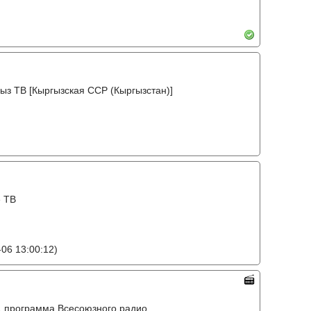
ыз ТВ [Кыргызская ССР (Кыргызстан)]
е ТВ
06 13:00:12)
o, 1 программа Всесоюзного радио