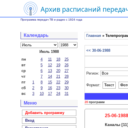
Архив расписаний передач
Программа передач ТВ и радио с 1924 года
Календарь
Главная
» Телепрограм
<< 30-06-1988
Июль 1988
пн
4
11
18
25
вт
5
12
19
26
ср
6
13
20
27
Регион:
чт
7
14
21
28
пт
1
8
15
22
29
Формат:
Текст
Фот
сб
2
9
16
23
30
вс
3
10
17
24
31
20
программ
Меню
Добавить программу
25-06-1988
Вход
Каналы
[11