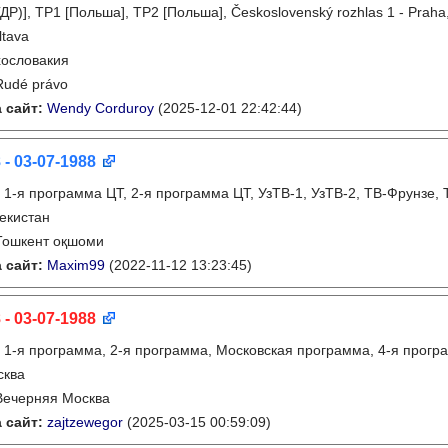
ДР)], TP1 [Польша], TP2 [Польша], Československý rozhlas 1 - Praha
ltava
ословакия
Rudé právo
 сайт:
Wendy Corduroy
(2025-12-01 22:42:44)
 - 03-07-1988
:
1-я программа ЦТ, 2-я программа ЦТ, УзТВ-1, УзТВ-2, ТВ-Фрунзе,
екистан
Тошкент оқшоми
 сайт:
Maxim99
(2022-11-12 13:23:45)
 - 03-07-1988
:
1-я программа, 2-я программа, Московская программа, 4-я прогр
сква
Вечерняя Москва
 сайт:
zajtzewegor
(2025-03-15 00:59:09)