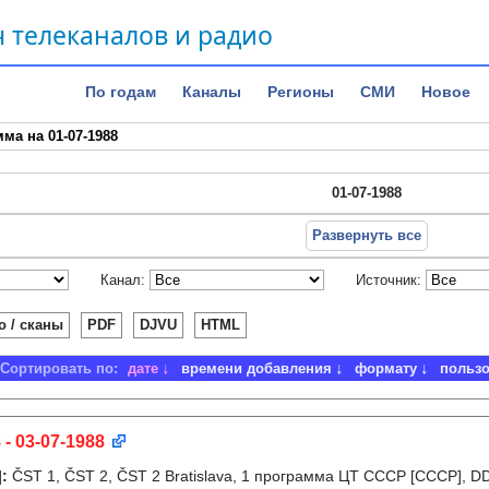
 телеканалов и радио
По годам
Каналы
Регионы
СМИ
Новое
ма на 01-07-1988
01-07-1988
Развернуть все
Канал:
Источник:
о / сканы
PDF
DJVU
HTML
Сортировать по:
дате
времени добавления
формату
польз
 - 03-07-1988
]
:
ČST 1, ČST 2, ČST 2 Bratislava, 1 программа ЦТ СССР [СССР], D