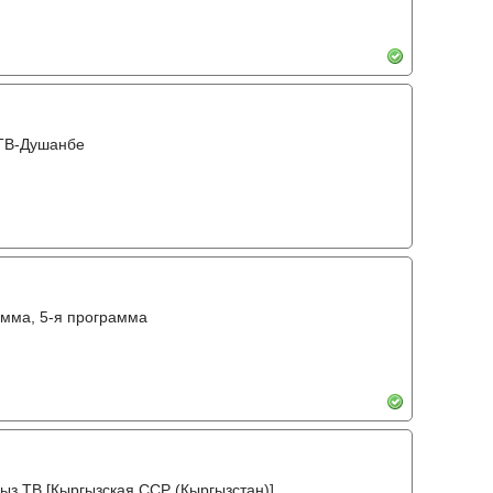
 ТВ-Душанбе
амма, 5-я программа
ыз ТВ [Кыргызская ССР (Кыргызстан)]