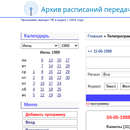
Архив расписаний передач
Программа передач ТВ и радио с 1924 года
Календарь
Главная
» Телепрограм
<< 11-06-1988
Июнь 1988
пн
6
13
20
27
вт
7
14
21
28
ср
1
8
15
22
29
Регион:
чт
2
9
16
23
30
пт
3
10
17
24
Формат:
Текст
Фот
сб
4
11
18
25
вс
5
12
19
26
23
программы
Меню
Добавить программу
04-06-1988
Вход
Каналы
[11