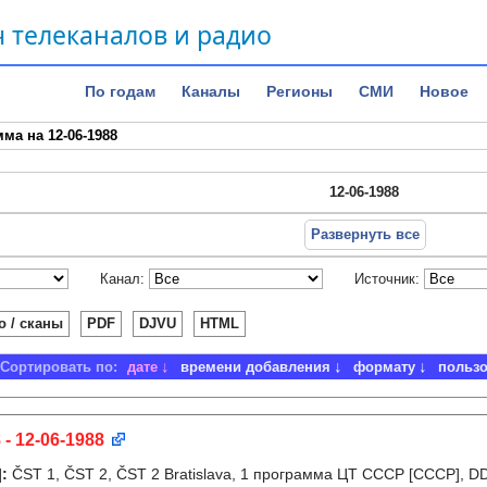
 телеканалов и радио
По годам
Каналы
Регионы
СМИ
Новое
ма на 12-06-1988
12-06-1988
Развернуть все
Канал:
Источник:
о / сканы
PDF
DJVU
HTML
Сортировать по:
дате
времени добавления
формату
польз
 - 12-06-1988
]
:
ČST 1, ČST 2, ČST 2 Bratislava, 1 программа ЦТ СССР [СССР], D