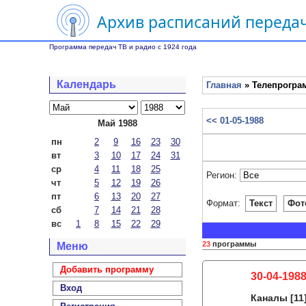
Архив расписаний передач
Программа передач ТВ и радио с 1924 года
Календарь
Главная
» Телепрограм
<< 01-05-1988
Май 1988
пн
2
9
16
23
30
вт
3
10
17
24
31
ср
4
11
18
25
Регион:
чт
5
12
19
26
пт
6
13
20
27
Формат:
Текст
Фот
сб
7
14
21
28
вс
1
8
15
22
29
23
программы
Меню
Добавить программу
30-04-1988
Вход
Каналы
[11