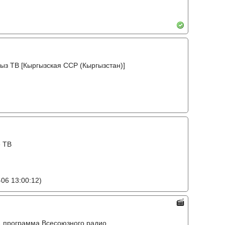
ыз ТВ [Кыргызская ССР (Кыргызстан)]
е ТВ
06 13:00:12)
o, 1 программа Всесоюзного радио