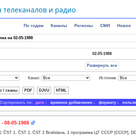
 телеканалов и радио
По годам
Каналы
Регионы
СМИ
Новое
ма на 02-05-1988
02-05-1988
Развернуть все
Канал:
Источник:
о / сканы
PDF
DJVU
HTML
Сортировать по:
дате
времени добавления
формату
польз
 - 08-05-1988
]
:
ČST 1, ČST 2, ČST 2 Bratislava, 1 программа ЦТ СССР [СССР], D