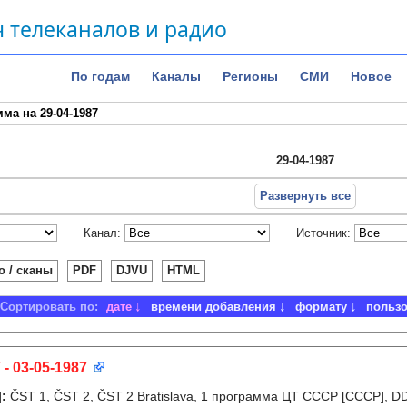
 телеканалов и радио
По годам
Каналы
Регионы
СМИ
Новое
ма на 29-04-1987
29-04-1987
Развернуть все
Канал:
Источник:
о / сканы
PDF
DJVU
HTML
Сортировать по:
дате
времени добавления
формату
польз
 - 03-05-1987
]
:
ČST 1, ČST 2, ČST 2 Bratislava, 1 программа ЦТ СССР [СССР], D