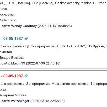
ДР)], TP1 [Польша], TP2 [Польша], Československý rozhlas 1 - Praha
ltava
ословакия
Rudé právo
 сайт:
Wendy Corduroy
(2025-11-14 19:48:25)
 - 03-05-1987
:
1-я программа ЦТ, 2-я программа ЦТ, УзТВ-1, УзТВ-2, ТВ-Фрунзе,
екистан
Правда Востока
 сайт:
Maxim99
(2022-07-30 21:43:16)
 - 03-05-1987
:
1-я программа, 2-я программа, Московская программа, 4-я прогр
сква
Вечерняя Москва
 сайт:
zajtzewegor
(2025-03-18 22:58:26)