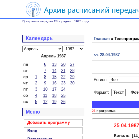
Архив расписаний передач
Программа передач ТВ и радио с 1924 года
Календарь
Главная
» Телепрограм
<< 28-04-1987
Апрель 1987
пн
6
13
20
27
вт
7
14
21
28
ср
1
8
15
22
29
Регион:
чт
2
9
16
23
30
пт
3
10
17
24
Формат:
Текст
Фот
сб
4
11
18
25
вс
5
12
19
26
21
программа
Меню
Добавить программу
25-04-1987
Вход
Каналы
[11