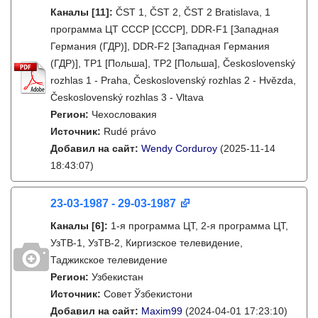
Каналы
[11]
:
ČST 1, ČST 2, ČST 2 Bratislava, 1
программа ЦТ СССР [СССР], DDR-F1 [Западная
Германия (ГДР)], DDR-F2 [Западная Германия
(ГДР)], TP1 [Польша], TP2 [Польша], Československý
rozhlas 1 - Praha, Československý rozhlas 2 - Hvězda,
Československý rozhlas 3 - Vltava
Регион:
Чехословакия
Источник:
Rudé právo
Добавил на сайт:
Wendy Corduroy
(2025-11-14
18:43:07)
23-03-1987 - 29-03-1987
Каналы
[6]
:
1-я программа ЦТ, 2-я программа ЦТ,
УзТВ-1, УзТВ-2, Киргизское телевидение,
Таджикское телевидение
Регион:
Узбекистан
Источник:
Совет Ўзбекистони
Добавил на сайт:
Maxim99
(2024-04-01 17:23:10)