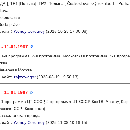
ДР)], TP1 [Польша], TP2 [Польша], Československý rozhlas 1 - Praha
ltava
ословакия
Rudé právo
 сайт:
Wendy Corduroy
(2025-10-28 17:30:08)
 - 11-01-1987
:
1-я программа, 2-я программа, Московская программа, 4-я прогр
сква
Вечерняя Москва
 сайт:
zajtzewegor
(2025-03-19 19:50:13)
 - 11-01-1987
:
1 программа ЦТ СССР, 2 программа ЦТ СССР, КазТВ, Алатау, Кырг
ахская ССР (Казахстан)
Казахстанская правда
 сайт:
Wendy Corduroy
(2025-11-09 10:16:15)