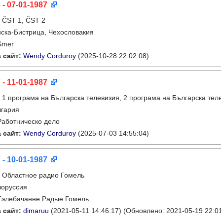
 - 07-01-1987
:
ČST 1, ČST 2
ска-Бистрица, Чехословакия
Smer
 сайт:
Wendy Corduroy
(2025-10-28 22:02:08)
 - 11-01-1987
:
1 програма на Българска телевизия, 2 програма на Българска тел
лгария
Работническо дело
 сайт:
Wendy Corduroy
(2025-07-03 14:55:04)
 - 10-01-1987
:
Областное радио Гомель
лоруссия
Тэлебачанне.Радые.Гомель
 сайт:
dimaruu
(2021-05-11 14:46:17)
(Обновлено: 2021-05-19 22:01