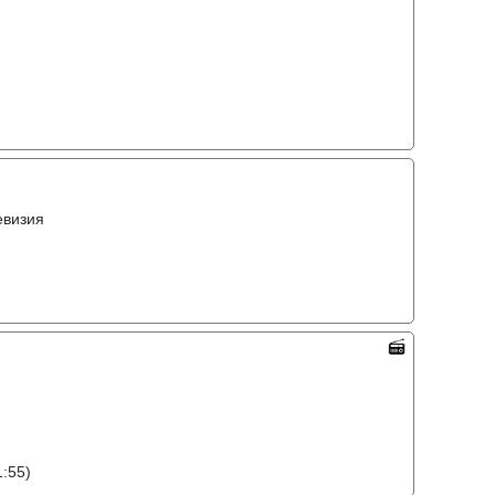
евизия
:55)