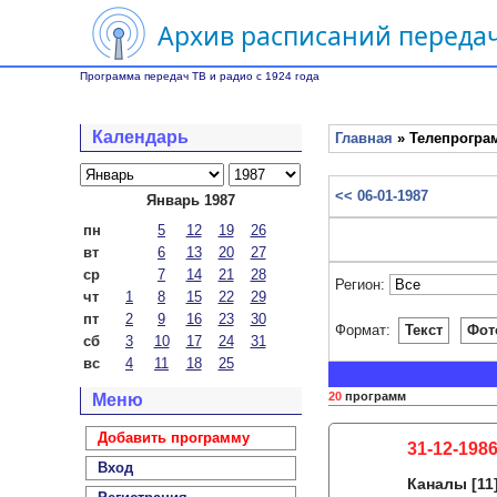
Архив расписаний передач
Программа передач ТВ и радио с 1924 года
Календарь
Главная
» Телепрограм
<< 06-01-1987
Январь 1987
пн
5
12
19
26
вт
6
13
20
27
ср
7
14
21
28
Регион:
чт
1
8
15
22
29
пт
2
9
16
23
30
Формат:
Текст
Фот
сб
3
10
17
24
31
вс
4
11
18
25
20
программ
Меню
Добавить программу
31-12-1986
Вход
Каналы
[11