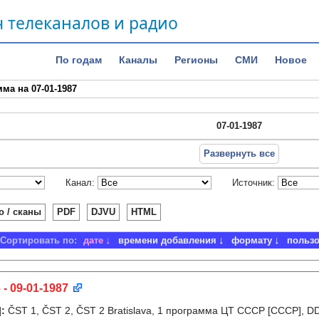
 телеканалов и радио
По годам
Каналы
Регионы
СМИ
Новое
ма на 07-01-1987
07-01-1987
Развернуть все
Канал:
Источник:
о / сканы
PDF
DJVU
HTML
Сортировать по:
дате
времени добавления
формату
польз
 - 09-01-1987
]
:
ČST 1, ČST 2, ČST 2 Bratislava, 1 программа ЦТ СССР [СССР], D