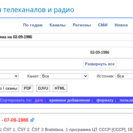
 телеканалов и радио
По годам
Каналы
Регионы
СМИ
Новое
ма на 02-09-1986
02-09-1986
Развернуть все
Канал:
Источник:
о / сканы
PDF
DJVU
HTML
Сортировать по:
дате
времени добавления
формату
польз
 - 07-09-1986
]
:
ČST 1, ČST 2, ČST 2 Bratislava, 1 программа ЦТ СССР [СССР], D