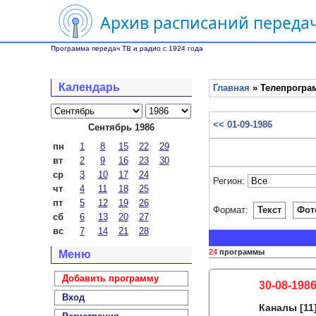
Архив расписаний передач
Программа передач ТВ и радио с 1924 года
Календарь
Главная
» Телепрограм
<< 01-09-1986
Сентябрь 1986
пн
1
8
15
22
29
вт
2
9
16
23
30
ср
3
10
17
24
Регион:
чт
4
11
18
25
пт
5
12
19
26
Формат:
Текст
Фот
сб
6
13
20
27
вс
7
14
21
28
24
программы
Меню
Добавить программу
30-08-1986
Вход
Каналы
[11