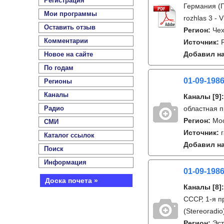
Регистрация
Германия (Г
Мои программы
rozhlas 3 - V
Оставить отзыв
Регион:
Чех
Комментарии
Источник:
Добавил на
Новое на сайте
По годам
01-09-1986
Регионы
Каналы
Каналы
[9]
Радио
областная п
Регион:
Мо
СМИ
Источник:
Каталог ссылок
Добавил на
Поиск
Информация
01-09-1986
Доска почета »
Каналы
[8]
СССР, 1-я п
(Stereoradi
Регион:
Эс