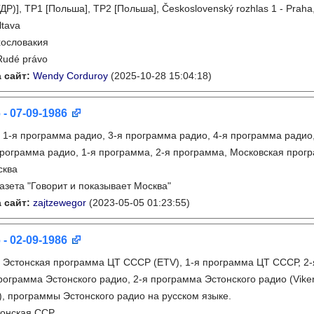
ДР)], TP1 [Польша], TP2 [Польша], Československý rozhlas 1 - Praha
ltava
ословакия
Rudé právo
 сайт:
Wendy Corduroy
(2025-10-28 15:04:18)
 - 07-09-1986
:
1-я программа радио, 3-я программа радио, 4-я программа радио
рограмма радио, 1-я программа, 2-я программа, Московская прог
сква
газета "Говорит и показывает Москва"
 сайт:
zajtzewegor
(2023-05-05 01:23:55)
 - 02-09-1986
:
Эстонская программа ЦТ СССР (ETV), 1-я программа ЦТ СССР, 2
рограмма Эстонского радио, 2-я программа Эстонского радио (Viker
o), программы Эстонского радио на русском языке.
тонская ССР