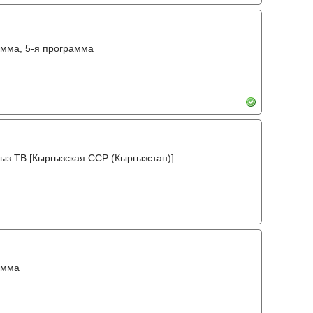
амма, 5-я программа
ыз ТВ [Кыргызская ССР (Кыргызстан)]
амма