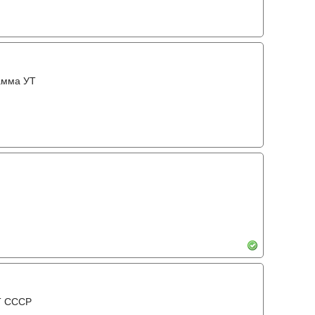
амма УТ
Т СССР