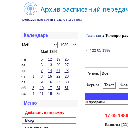
Архив расписаний передач
Программа передач ТВ и радио с 1924 года
Календарь
Главная
» Телепрограм
<< 22-05-1986
Май 1986
пн
5
12
19
26
вт
6
13
20
27
ср
7
14
21
28
Регион:
чт
1
8
15
22
29
пт
2
9
16
23
30
Формат:
Текст
Фот
сб
3
10
17
24
31
вс
4
11
18
25
20
программ
Меню
Добавить программу
17-05-1986
Вход
Каналы
[11