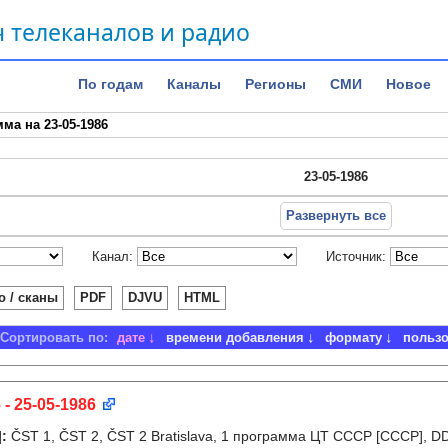
 телеканалов и радио
По годам
Каналы
Регионы
СМИ
Новое
ма на 23-05-1986
23-05-1986
Развернуть все
Канал:
Источник:
о / сканы
PDF
DJVU
HTML
Сортировать по:
дате
времени добавления
формату
польз
 - 25-05-1986
]
:
ČST 1, ČST 2, ČST 2 Bratislava, 1 программа ЦТ СССР [СССР], D