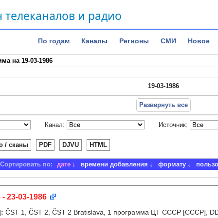
 телеканалов и радио
По годам
Каналы
Регионы
СМИ
Новое
ма на 19-03-1986
19-03-1986
Развернуть все
Канал:
Источник:
о / сканы
PDF
DJVU
HTML
Сортировать по:
дате
времени добавления
формату
польз
 - 23-03-1986
]
:
ČST 1, ČST 2, ČST 2 Bratislava, 1 программа ЦТ СССР [СССР], D