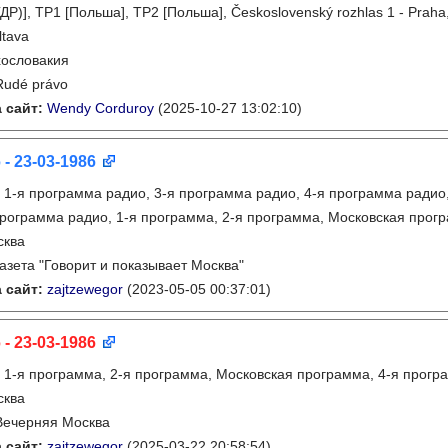
ДР)], TP1 [Польша], TP2 [Польша], Československý rozhlas 1 - Praha
ltava
ословакия
Rudé právo
 сайт:
Wendy Corduroy
(2025-10-27 13:02:10)
 - 23-03-1986
:
1-я программа радио, 3-я программа радио, 4-я программа радио
рограмма радио, 1-я программа, 2-я программа, Московская прог
сква
газета "Говорит и показывает Москва"
 сайт:
zajtzewegor
(2023-05-05 00:37:01)
 - 23-03-1986
:
1-я программа, 2-я программа, Московская программа, 4-я прогр
сква
Вечерняя Москва
 сайт:
zajtzewegor
(2025-03-22 20:58:54)