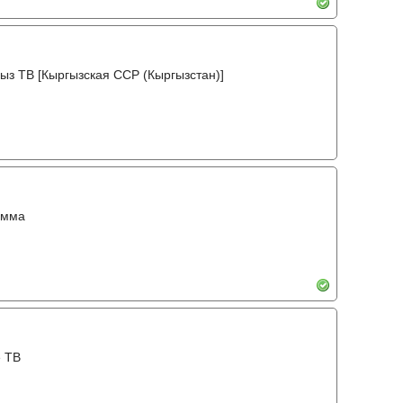
ыз ТВ [Кыргызская ССР (Кыргызстан)]
амма
е ТВ