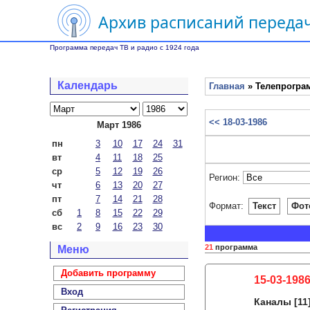
Архив расписаний передач
Программа передач ТВ и радио с 1924 года
Календарь
Главная
» Телепрограм
<< 18-03-1986
Март 1986
пн
3
10
17
24
31
вт
4
11
18
25
ср
5
12
19
26
Регион:
чт
6
13
20
27
пт
7
14
21
28
Формат:
Текст
Фот
сб
1
8
15
22
29
вс
2
9
16
23
30
21
программа
Меню
Добавить программу
15-03-1986
Вход
Каналы
[11