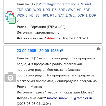
Каналы
[17]
:
Vormittagsprogramm von ARD und
ZDF
,
ARD
,
WDR
,
NDR
,
RB
,
SDR / SWF
,
HR
,
ZDF
,
WDR 3
,
N3
,
S3
,
HR3
,
RTL
,
SAT 1
,
3sat
,
DDR 1
,
DDR
2
Регион:
Германия (ГДР и ФРГ)
Источник:
tvprogramme.net
Добавил на сайт:
Admin
(2018-02-06 19:52:16)
23-09-1985 - 29-09-1985
Каналы
[9]
:
1-я программа радио, 3-я программа
радио, 4-я программа радио, Московская
программа радио, Московская областная
программа радио, 1-я программа, 2-я программа,
Московская программа, Ленинградская программа
Регион:
Москва
Источник:
газета "Говорит и показывает Москва"
Добавил на сайт:
maxwellman2009@rambler.ru
(2023-05-06 04:13:04)