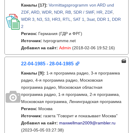
Каналы
[17]
:
Vormittagsprogramm von ARD und
ZDF
,
ARD
,
WDR
,
NDR
,
RB
,
SDR / SWF
,
HR
,
ZDF
,
WDR 3
,
N3
,
S3
,
HR3
,
RTL
,
SAT 1
,
3sat
,
DDR 1
,
DDR
2
Регион:
Германия (ГДР и ФРГ)
Источник:
tvprogramme.net
Добавил на сайт:
Admin
(2018-02-06 19:52:16)
22-04-1985 - 28-04-1985
Каналы
[9]
:
1-я программа радио, 3-я программа
радио, 4-я программа радио, Московская
программа радио, Московская областная
программа радио, 1-я программа, 2-я программа,
Московская программа, Ленинградская программа
Регион:
Москва
Источник:
газета "Говорит и показывает Москва"
Добавил на сайт:
maxwellman2009@rambler.ru
(2023-05-05 03:27:38)