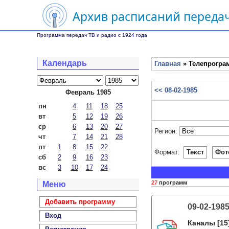
Архив расписаний передач
Программа передач ТВ и радио с 1924 года
Календарь
Главная
» Телепрограм
<< 08-02-1985
Февраль 1985
пн
4
11
18
25
вт
5
12
19
26
ср
6
13
20
27
Регион:
чт
7
14
21
28
пт
1
8
15
22
Формат:
Текст
Фот
сб
2
9
16
23
вс
3
10
17
24
27
программ
Меню
Добавить программу
09-02-198
Вход
Каналы
[15