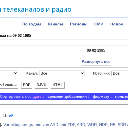
 телеканалов и радио
По годам
Каналы
Регионы
СМИ
Новое
ма на 09-02-1985
09-02-1985
Развернуть все
Канал:
Источник:
о / сканы
PDF
DJVU
HTML
Сортировать по:
дате
времени добавления
формату
польз
5
сб
,
]
:
Vormittagsprogramm von ARD und ZDF
,
ARD
,
WDR
,
NDR
,
RB
,
SDR 