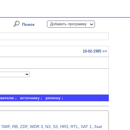
Добавить программу
Поиск
10-02-1985 >>
ователю
источнику
региону
/ SWF
,
RB
,
ZDF
,
WDR 3
,
N3
,
S3
,
HR3
,
RTL
,
SAT 1
,
3sat