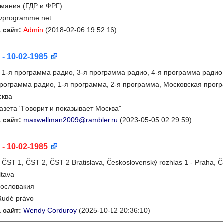
мания (ГДР и ФРГ)
tvprogramme.net
 сайт:
Admin
(2018-02-06 19:52:16)
 - 10-02-1985
:
1-я программа радио, 3-я программа радио, 4-я программа радио
рограмма радио, 1-я программа, 2-я программа, Московская прог
сква
газета "Говорит и показывает Москва"
 сайт:
maxwellman2009@rambler.ru
(2023-05-05 02:29:59)
 - 10-02-1985
:
ČST 1, ČST 2, ČST 2 Bratislava, Československý rozhlas 1 - Praha, 
ltava
ословакия
Rudé právo
 сайт:
Wendy Corduroy
(2025-10-12 20:36:10)