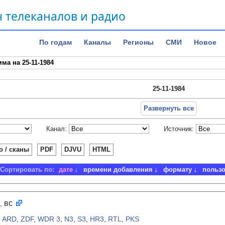
 телеканалов и радио
По годам
Каналы
Регионы
СМИ
Новое
ма на 25-11-1984
25-11-1984
Развернуть все
Канал:
Источник:
о / сканы
PDF
DJVU
HTML
Сортировать по:
дате
времени добавления
формату
польз
вс
,
:
ARD
,
ZDF
,
WDR 3
,
N3
,
S3
,
HR3
,
RTL
,
PKS