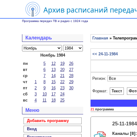
Архив расписаний передач
Программа передач ТВ и радио с 1924 года
Календарь
Главная
» Телепрограм
<< 24-11-1984
Ноябрь 1984
пн
5
12
19
26
вт
6
13
20
27
ср
7
14
21
28
Регион:
чт
1
8
15
22
29
пт
2
9
16
23
30
Формат:
Текст
Фот
сб
3
10
17
24
вс
4
11
18
25
21
программа
Меню
Добавить программу
25-11-1984
Вход
Каналы
[8]