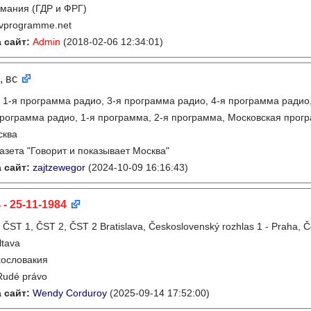
мания (ГДР и ФРГ)
tvprogramme.net
 сайт:
Admin
(2018-02-06 12:34:01)
, вс
:
1-я программа радио, 3-я программа радио, 4-я программа радио
рограмма радио, 1-я программа, 2-я программа, Московская прог
сква
газета "Говорит и показывает Москва"
 сайт:
zajtzewegor
(2024-10-09 16:16:43)
 - 25-11-1984
:
ČST 1, ČST 2, ČST 2 Bratislava, Československý rozhlas 1 - Praha, 
ltava
ословакия
Rudé právo
 сайт:
Wendy Corduroy
(2025-09-14 17:52:00)