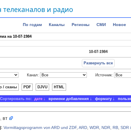
 телеканалов и радио
По годам
Каналы
Регионы
СМИ
Новое
ма на 10-07-1984
10-07-1984
Развернуть все
Канал:
Источник:
о / сканы
PDF
DJVU
HTML
Сортировать по:
дате
времени добавления
формату
польз
4
вт
,
]
:
Vormittagsprogramm von ARD und ZDF
,
ARD
,
WDR
,
NDR
,
RB
,
SDR 