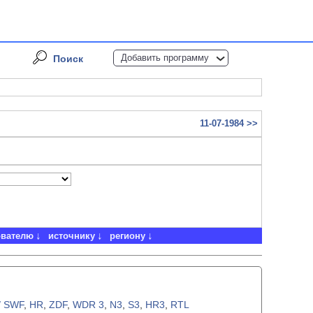
Добавить программу
Поиск
11-07-1984 >>
ователю
источнику
региону
/ SWF
,
HR
,
ZDF
,
WDR 3
,
N3
,
S3
,
HR3
,
RTL