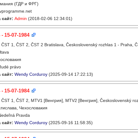
мания (ГДР и ФРГ)
tvprogramme.net
 сайт:
Admin
(2018-02-06 12:34:01)
 - 15-07-1984
:
ČST 1, ČST 2, ČST 2 Bratislava, Československý rozhlas 1 - Praha, 
ltava
ословакия
Rudé právo
 сайт:
Wendy Corduroy
(2025-09-14 17:22:13)
 - 15-07-1984
:
ČST 1, ČST 2, MTV1 [Венгрия], MTV2 [Венгрия], Československý rozhl
тислава, Чехословакия
Nedeľná Pravda
 сайт:
Wendy Corduroy
(2025-09-16 11:58:35)