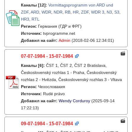
Каналы
[12]
:
Vormittagsprogramm von ARD und
ZDF
,
ARD
,
WDR
,
NDR
,
RB
,
HR
,
ZDF
,
WDR 3
,
N3
,
S3
,
HR3
,
RTL
Регион:
Германия (ГДР и ФРГ)
Источник:
tvprogramme.net
Добавил на сайт:
Admin
(2018-02-06 12:34:01)
07-07-1984 - 15-07-1984
Каналы
[6]
:
ČST 1, ČST 2, ČST 2 Bratislava,
Československý rozhlas 1 - Praha, Československý
rozhlas 2 - Hvězda, Československý rozhlas 3 - Vltava
Регион:
Чехословакия
Источник:
Rudé právo
Добавил на сайт:
Wendy Corduroy
(2025-09-14
17:22:13)
09-07-1984 - 15-07-1984