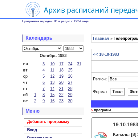
Архив расписаний передач
Программа передач ТВ и радио с 1924 года
Календарь
Главная
» Телепрограм
<< 18-10-1983
Октябрь 1983
пн
3
10
17
24
31
вт
4
11
18
25
ср
5
12
19
26
Регион:
чт
6
13
20
27
пт
7
14
21
28
Формат:
Текст
Фот
сб
1
8
15
22
29
вс
2
9
16
23
30
5
программ
Меню
Добавить программу
19-10-198
Вход
Каналы
[8]