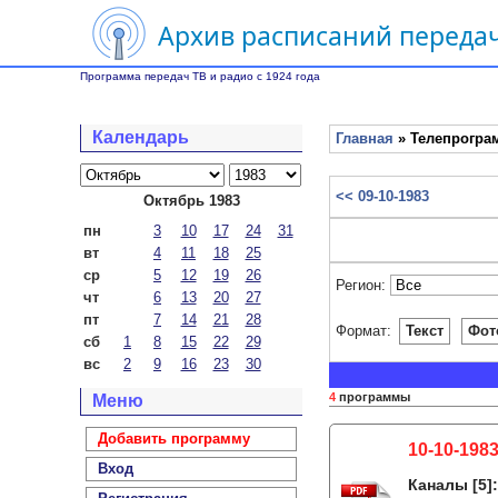
Архив расписаний передач
Программа передач ТВ и радио с 1924 года
Календарь
Главная
» Телепрограм
<< 09-10-1983
Октябрь 1983
пн
3
10
17
24
31
вт
4
11
18
25
ср
5
12
19
26
Регион:
чт
6
13
20
27
пт
7
14
21
28
Формат:
Текст
Фот
сб
1
8
15
22
29
вс
2
9
16
23
30
4
программы
Меню
Добавить программу
10-10-1983
Вход
Каналы
[5]