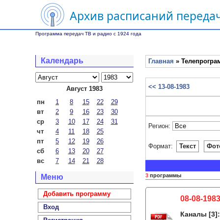
Архив расписаний передач
Программа передач ТВ и радио с 1924 года
Календарь
Главная
» Телепрограм
<< 13-08-1983
Август 1983
пн
1
8
15
22
29
вт
2
9
16
23
30
ср
3
10
17
24
31
Регион:
чт
4
11
18
25
пт
5
12
19
26
Формат:
Текст
Фот
сб
6
13
20
27
вс
7
14
21
28
3
программы
Меню
Добавить программу
08-08-1983
Вход
Каналы
[3]