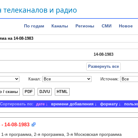
 телеканалов и радио
По годам
Каналы
Регионы
СМИ
Новое
ма на 14-08-1983
14-08-1983
Развернуть все
Канал:
Источник:
о / сканы
PDF
DJVU
HTML
Сортировать по:
дате
времени добавления
формату
польз
 - 14-08-1983
:
1-я программа, 2-я программа, 3-я Московская программа