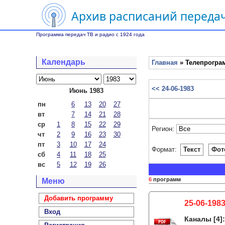
Архив расписаний передач
Программа передач ТВ и радио с 1924 года
Календарь
Главная
» Телепрограм
<< 24-06-1983
Июнь 1983
пн
6
13
20
27
вт
7
14
21
28
ср
1
8
15
22
29
Регион:
чт
2
9
16
23
30
пт
3
10
17
24
Формат:
Текст
Фот
сб
4
11
18
25
вс
5
12
19
26
6
программ
Меню
Добавить программу
25-06-198
Вход
Каналы
[4]