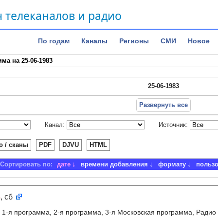
 телеканалов и радио
По годам
Каналы
Регионы
СМИ
Новое
ма на 25-06-1983
25-06-1983
Развернуть все
Канал:
Источник:
о / сканы
PDF
DJVU
HTML
Сортировать по:
дате
времени добавления
формату
польз
3
, сб
:
1-я программа, 2-я программа, 3-я Московская программа, Радио