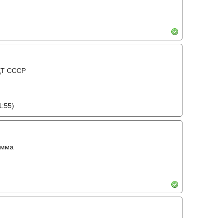
 ЦТ СССР
1:55)
амма