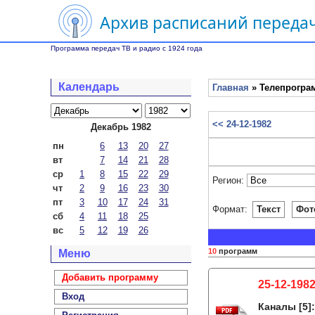
Архив расписаний передач
Программа передач ТВ и радио с 1924 года
Календарь
Главная
» Телепрограм
<< 24-12-1982
Декабрь 1982
пн
6
13
20
27
вт
7
14
21
28
ср
1
8
15
22
29
Регион:
чт
2
9
16
23
30
пт
3
10
17
24
31
Формат:
Текст
Фот
сб
4
11
18
25
вс
5
12
19
26
10
программ
Меню
Добавить программу
25-12-198
Вход
Каналы
[5]