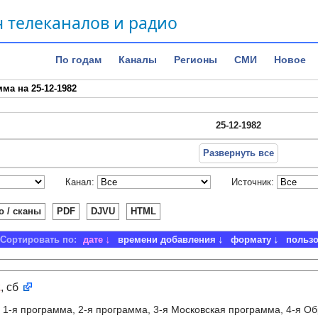
 телеканалов и радио
По годам
Каналы
Регионы
СМИ
Новое
ма на 25-12-1982
25-12-1982
Развернуть все
Канал:
Источник:
о / сканы
PDF
DJVU
HTML
Сортировать по:
дате
времени добавления
формату
польз
2
, сб
:
1-я программа, 2-я программа, 3-я Московская программа, 4-я О