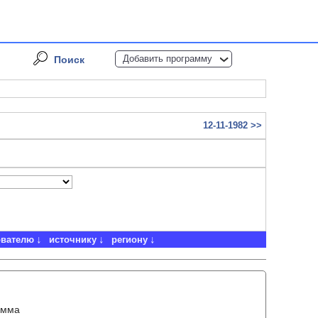
Добавить программу
Поиск
12-11-1982 >>
ователю
источнику
региону
амма