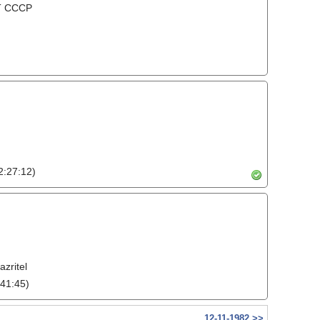
Т СССР
:27:12)
zritel
41:45)
12-11-1982 >>