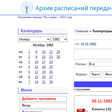
Архив расписаний передач
Программа передач ТВ и радио с 1924 года
Календарь
Главная
» Телепрограм
<< 10-11-1982
Ноябрь 1982
пн
1
8
15
22
29
вт
2
9
16
23
30
ср
3
10
17
24
Регион:
чт
4
11
18
25
пт
5
12
19
26
Формат:
Текст
Фот
сб
6
13
20
27
вс
7
14
21
28
6
программ
Меню
Добавить программу
08-11-1982
Вход
Каналы
[4]