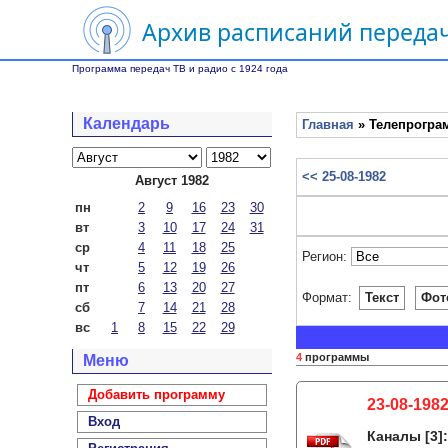
Архив расписаний передач
Программа передач ТВ и радио с 1924 года
Календарь
Главная
» Телепрограм
<< 25-08-1982
Август 1982
пн
2
9
16
23
30
вт
3
10
17
24
31
ср
4
11
18
25
Регион:
чт
5
12
19
26
пт
6
13
20
27
Формат:
Текст
Фот
сб
7
14
21
28
вс
1
8
15
22
29
4
программы
Меню
Добавить программу
23-08-1982
Вход
Каналы
[3]